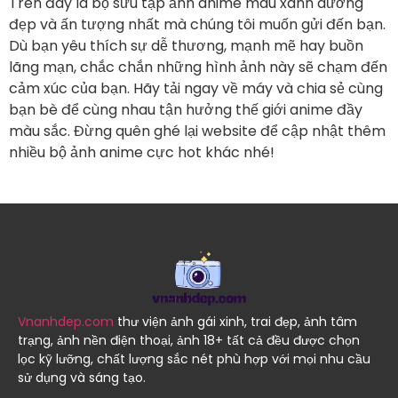
Trên đây là bộ sưu tập ảnh anime màu xanh dương
đẹp và ấn tượng nhất mà chúng tôi muốn gửi đến bạn.
Dù bạn yêu thích sự dễ thương, mạnh mẽ hay buồn
lãng mạn, chắc chắn những hình ảnh này sẽ chạm đến
cảm xúc của bạn. Hãy tải ngay về máy và chia sẻ cùng
bạn bè để cùng nhau tận hưởng thế giới anime đầy
màu sắc. Đừng quên ghé lại website để cập nhật thêm
nhiều bộ ảnh anime cực hot khác nhé!
Vnanhdep.com
thư viện ảnh gái xinh, trai đẹp, ảnh tâm
trạng, ảnh nền điện thoại, ảnh 18+ tất cả đều được chọn
lọc kỹ lưỡng, chất lượng sắc nét phù hợp với mọi nhu cầu
sử dụng và sáng tạo.