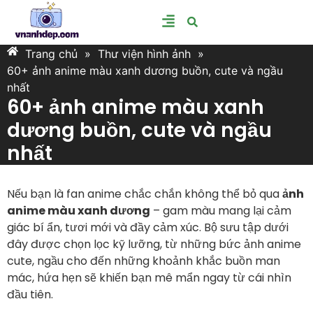
Trang chủ
»
Thư viện hình ảnh
»
60+ ảnh anime màu xanh dương buồn, cute và ngầu
nhất
60+ ảnh anime màu xanh
dương buồn, cute và ngầu
nhất
Nếu bạn là fan anime chắc chắn không thể bỏ qua
ảnh
anime màu xanh dương
– gam màu mang lại cảm
giác bí ẩn, tươi mới và đầy cảm xúc. Bộ sưu tập dưới
đây được chọn lọc kỹ lưỡng, từ những bức ảnh anime
cute, ngầu cho đến những khoảnh khắc buồn man
mác, hứa hẹn sẽ khiến bạn mê mẩn ngay từ cái nhìn
đầu tiên.