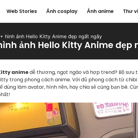
Web Stories
Ảnh cosplay
Ảnh anime
Thư v
+ hình ảnh Hello Kitty Anime đẹp ngất ngây
hình ảnh Hello Kitty Anime đẹp 
Kitty anime
dễ thương, ngọt ngào và hợp trend? Bộ sưu t
Kitty trong phong cách anime. Với đủ phong cách từ chibi 
 dùng làm avatar, hình nền, hay chia sẻ cùng bạn bè. C
nhất!