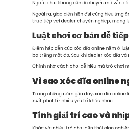
Người chơi không cần di chuyển mà vẫn có
Ngoài ra, giao diện hiện đại cùng hiệu ứng 
trực tiếp với dealer chuyên nghiệp, mang l
Luật chơi cơ bản dễ tiếp
Điểm hấp dẫn của xóc đĩa online nằm ở luật
ba trắng một đỏ. Sau khi dealer xóc đĩa và
Chính nhờ cách chơi dễ hiểu mà trò chơi nà
Vì sao xóc đĩa online 
Trong những năm gần đây, xóc đĩa online l
xuất phát từ nhiều yếu tố khác nhau.
Tính giải trí cao và nh
Khác với nhiều trò chơi cần thời gian nghiên