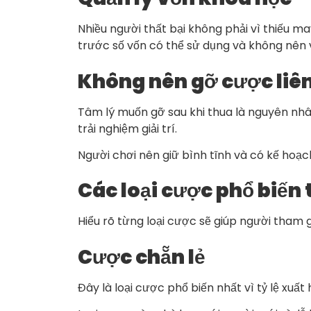
Nhiều người thất bại không phải vì thiếu m
trước số vốn có thể sử dụng và không nên v
Không nên gỡ cược liên
Tâm lý muốn gỡ sau khi thua là nguyên nhân
trải nghiệm giải trí.
Người chơi nên giữ bình tĩnh và có kế hoạc
Các loại cược phổ biến 
Hiểu rõ từng loại cược sẽ giúp người tham 
Cược chẵn lẻ
Đây là loại cược phổ biến nhất vì tỷ lệ xuấ