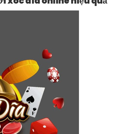
 xóc đĩa online hiệu quả