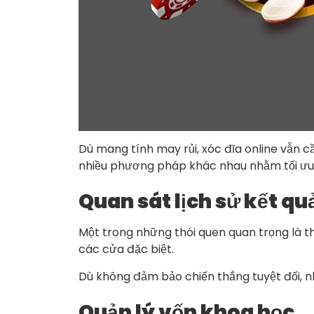
Dù mang tính may rủi, xóc đĩa online vẫn 
nhiều phương pháp khác nhau nhằm tối ưu 
Quan sát lịch sử kết qu
Một trong những thói quen quan trọng là th
các cửa đặc biệt.
Dù không đảm bảo chiến thắng tuyệt đối, n
Quản lý vốn khoa học