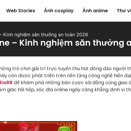
Web Stories
Ảnh cosplay
Ảnh anime
Thư v
 – Kinh nghiệm săn thưởng an toàn 2026
ine – Kinh nghiệm săn thưởng 
hững trò chơi giải trí trực tuyến thu hút đông đảo người
này còn được phát triển trên nền tảng công nghệ hiện đại
dia88
để khám phá những bàn cược sôi động cùng giao diệ
m giác hồi hộp, xóc đĩa online ngày càng khẳng định vị t