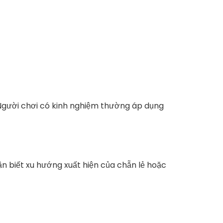
 Người chơi có kinh nghiệm thường áp dụng
ận biết xu hướng xuất hiện của chẵn lẻ hoặc