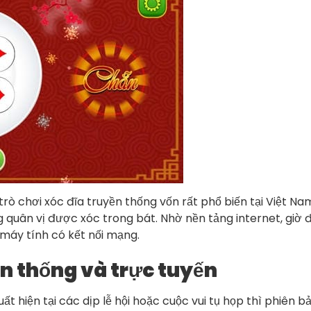
trò chơi xóc đĩa truyền thống vốn rất phổ biến tại Việt Na
quân vị được xóc trong bát. Nhờ nền tảng internet, giờ đ
c máy tính có kết nối mạng.
ền thống và trực tuyến
 hiện tại các dịp lễ hội hoặc cuộc vui tụ họp thì phiên bản