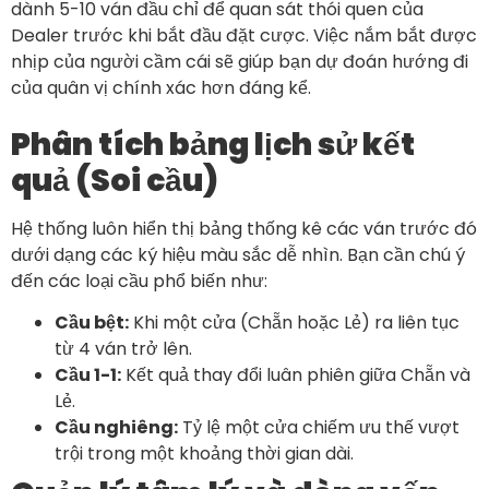
dành 5-10 ván đầu chỉ để quan sát thói quen của
Dealer trước khi bắt đầu đặt cược. Việc nắm bắt được
nhịp của người cầm cái sẽ giúp bạn dự đoán hướng đi
của quân vị chính xác hơn đáng kể.
Phân tích bảng lịch sử kết
quả (Soi cầu)
Hệ thống luôn hiển thị bảng thống kê các ván trước đó
dưới dạng các ký hiệu màu sắc dễ nhìn. Bạn cần chú ý
đến các loại cầu phổ biến như:
Cầu bệt:
Khi một cửa (Chẵn hoặc Lẻ) ra liên tục
từ 4 ván trở lên.
Cầu 1-1:
Kết quả thay đổi luân phiên giữa Chẵn và
Lẻ.
Cầu nghiêng:
Tỷ lệ một cửa chiếm ưu thế vượt
trội trong một khoảng thời gian dài.