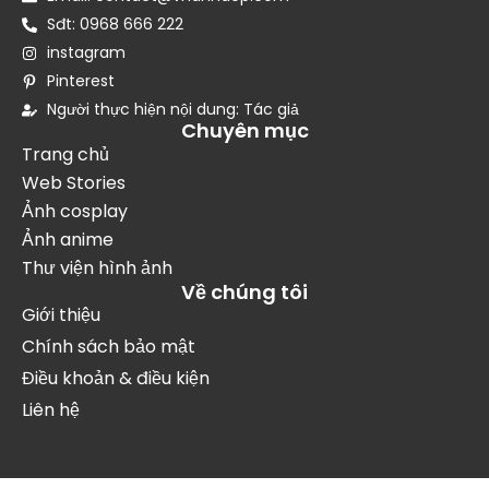
Sđt: 0968 666 222
instagram
Pinterest
Người thực hiện nội dung: Tác giả
Chuyên mục
Trang chủ
Web Stories
Ảnh cosplay
Ảnh anime
Thư viện hình ảnh
Về chúng tôi
Giới thiệu
Chính sách bảo mật
Điều khoản & điều kiện
Liên hệ