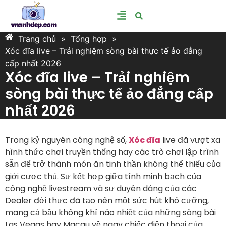
Trang chủ
»
Tổng hợp
»
Xóc đĩa live – Trải nghiệm sòng bài thực tế ảo đẳng
cấp nhất 2026
Xóc đĩa live – Trải nghiệm
sòng bài thực tế ảo đẳng cấp
nhất 2026
Trong kỷ nguyên công nghệ số,
Xóc đĩa
live đã vượt xa
hình thức chơi truyền thống hay các trò chơi lập trình
sẵn để trở thành món ăn tinh thần không thể thiếu của
giới cược thủ. Sự kết hợp giữa tính minh bạch của
công nghệ livestream và sự duyên dáng của các
Dealer đời thực đã tạo nên một sức hút khó cưỡng,
mang cả bầu không khí náo nhiệt của những sòng bài
Las Vegas hay Macau về ngay chiếc điện thoại của