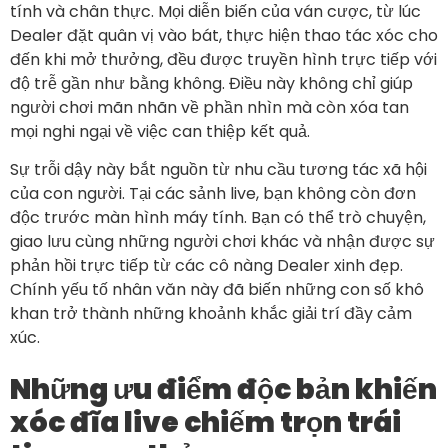
tính và chân thực. Mọi diễn biến của ván cược, từ lúc
Dealer đặt quân vị vào bát, thực hiện thao tác xóc cho
đến khi mở thưởng, đều được truyền hình trực tiếp với
độ trễ gần như bằng không. Điều này không chỉ giúp
người chơi mãn nhãn về phần nhìn mà còn xóa tan
mọi nghi ngại về việc can thiệp kết quả.
Sự trỗi dậy này bắt nguồn từ nhu cầu tương tác xã hội
của con người. Tại các sảnh live, bạn không còn đơn
độc trước màn hình máy tính. Bạn có thể trò chuyện,
giao lưu cùng những người chơi khác và nhận được sự
phản hồi trực tiếp từ các cô nàng Dealer xinh đẹp.
Chính yếu tố nhân văn này đã biến những con số khô
khan trở thành những khoảnh khắc giải trí đầy cảm
xúc.
Những ưu điểm độc bản khiến
xóc đĩa live chiếm trọn trái