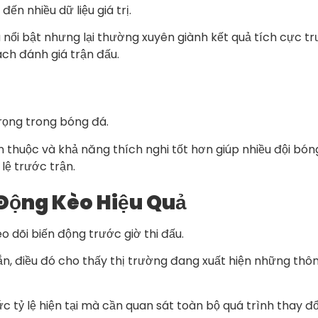
ến nhiều dữ liệu giá trị.
ổi bật nhưng lại thường xuyên giành kết quả tích cực trư
ch đánh giá trận đấu.
rọng trong bóng đá.
en thuộc và khả năng thích nghi tốt hơn giúp nhiều đội bón
ệ trước trận.
Động Kèo Hiệu Quả
 dõi biến động trước giờ thi đấu.
 ngắn, điều đó cho thấy thị trường đang xuất hiện những thô
tỷ lệ hiện tại mà cần quan sát toàn bộ quá trình thay đổi