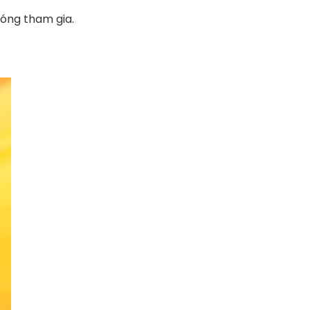
bóng tham gia.