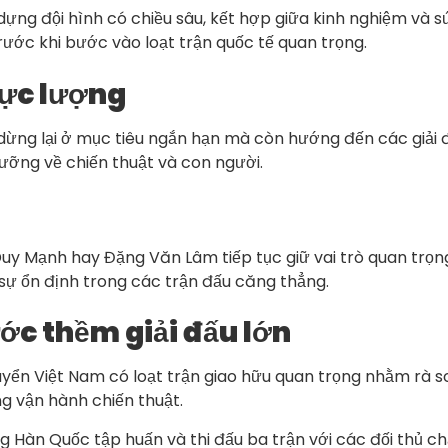
ựng đội hình có chiều sâu, kết hợp giữa kinh nghiệm và sứ
trước khi bước vào loạt trận quốc tế quan trọng.
lực lượng
ừng lại ở mục tiêu ngắn hạn mà còn hướng đến các giải đ
lưỡng về chiến thuật và con người.
y Mạnh hay Đặng Văn Lâm tiếp tục giữ vai trò quan trọng 
ì sự ổn định trong các trận đấu căng thẳng.
ớc thềm giải đấu lớn
yển Việt Nam có loạt trận giao hữu quan trọng nhằm rà so
g vận hành chiến thuật.
ang Hàn Quốc tập huấn và thi đấu ba trận với các đối thủ ch