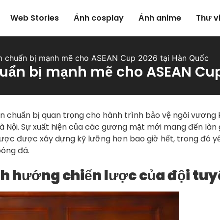
Web Stories
Ảnh cosplay
Ảnh anime
Thư v
m chuẩn bị mạnh mẽ cho ASEAN Cup 2026 tại Hàn Quốc
uẩn bị mạnh mẽ cho ASEAN Cup
n chuẩn bị quan trọng cho hành trình bảo vệ ngôi vương k
Hà Nội. Sự xuất hiện của các gương mặt mới mang đến làn g
lược được xây dựng kỹ lưỡng hơn bao giờ hết, trong đó yếu
óng đá.
ịnh hướng chiến lược của đội tu