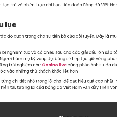
ào tạo trẻ và chiến lược dài hạn. Liên đoàn Bóng đá Việt
u lục
ớc đo quan trọng cho sự tiến bộ của đội tuyển. Đây là mụ
bị nghiêm túc và có chiều sâu cho các giải đấu lớn sắp tớ
 Người hâm mộ kỳ vọng đội bóng sẽ tiếp tục giữ vững phon
những trải nghiệm như
Casino live
cũng phản ánh sự đa dạn
ước vào những thử thách khốc liệt hơn.
n từng chi tiết nhỏ trong lối chơi để đạt hiệu quả cao nhất
hiện tại, tương lai của bóng đá Việt Nam vẫn đầy triển vọn