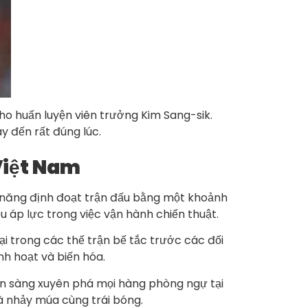
cho huấn luyện viên trưởng Kim Sang-sik.
y đến rất đúng lúc.
 Việt Nam
ả năng định đoạt trận đấu bằng một khoảnh
u áp lực trong việc vận hành chiến thuật.
ại trong các thế trận bế tắc trước các đối
nh hoạt và biến hóa.
sẵn sàng xuyên phá mọi hàng phòng ngự tại
à nhảy múa cùng trái bóng.