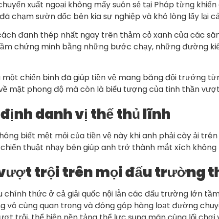
 chuyến xuất ngoại không mấy suôn sẻ tại Pháp từng khiến a
đã chạm sườn dốc bên kia sự nghiệp và khó lòng lấy lại c
t cách đanh thép nhất ngay trên thảm cỏ xanh của các s
thầm chứng minh bằng những bước chạy, những đường kiến
 một chiến binh đã giúp tiền vệ mang băng đội trưởng từn
n về mặt phong độ mà còn là biểu tượng của tinh thần vượ
ịnh danh vị thế thủ lĩnh
ông biết mệt mỏi của tiền vệ này khi anh phải cày ải trên
chiến thuật nhạy bén giúp anh trở thành mắt xích không t
ượt trội trên mọi đấu trường 
 chính thức ở cả giải quốc nội lẫn các đấu trường lớn tầm
ng vô cùng quan trọng và đóng góp hàng loạt đường chuyề
vượt trội, thể hiện nền tảng thể lực sung mãn cùng lối chơi