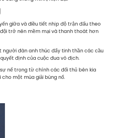
g
ến giữa và điều tiết nhịp độ trận đấu theo
n đội trở nên mềm mại và thanh thoát hơn
ột người đàn anh thúc đẩy tinh thần các cầu
h quyết định của cuộc đua vô địch.
ự nể trọng từ chính các đối thủ bên kia
i cho một mùa giải bùng nổ.