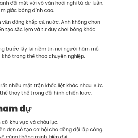
nh đối mặt với vô vàn hoài nghi từ dư luận.
ảm giác bóng đỉnh cao.
ân vận động khắp cả nước. Anh không chọn
 tạo sắc lẹm và tư duy chơi bóng khác
g bước lấy lại niềm tin nơi người hâm mộ.
t khó trong thể thao chuyên nghiệp.
 rất nhiều mặt trận khốc liệt khác nhau. Sức
hể thay thế trong đội hình chiến lược.
tham dự
 cỡ khu vực và châu lục.
n dọn cỗ tạo cơ hội cho đồng đội lập công.
 vô cùng thông minh, hiện đại.