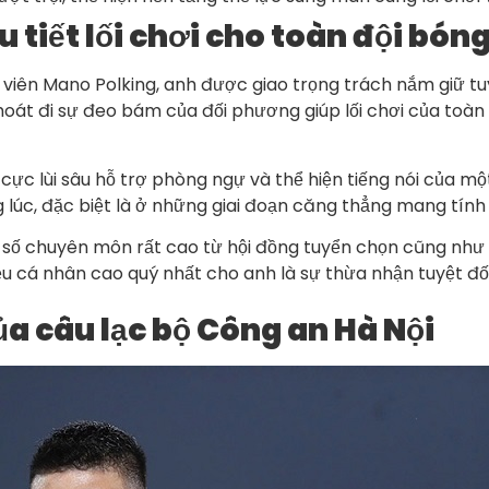
u tiết lối chơi cho toàn đội bón
 viên Mano Polking, anh được giao trọng trách nắm giữ tuy
thoát đi sự đeo bám của đối phương giúp lối chơi của toà
cực lùi sâu hỗ trợ phòng ngự và thể hiện tiếng nói của m
ng lúc, đặc biệt là ở những giai đoạn căng thẳng mang tín
số chuyên môn rất cao từ hội đồng tuyển chọn cũng như s
ệu cá nhân cao quý nhất cho anh là sự thừa nhận tuyệt đố
của câu lạc bộ Công an Hà Nội