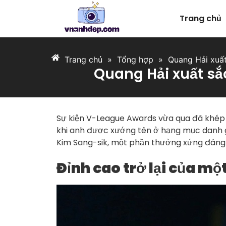
Trang chủ
Trang chủ
»
Tổng hợp
»
Quang Hải xuất
Quang Hải xuất sắ
Sự kiện V-League Awards vừa qua đã khép l
khi anh được xướng tên ở hạng mục danh gi
Kim Sang-sik, một phần thưởng xứng đáng 
Đỉnh cao trở lại của mộ