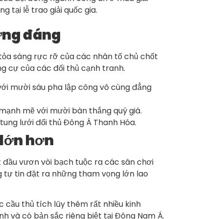
tại lễ trao giải quốc gia.
xứng đáng
tỏa sáng rực rỡ của các nhân tố chủ chốt
ng cự của các đối thủ cạnh tranh.
 với mười sáu pha lập công vô cùng đẳng
ổ mạnh mẽ với mười bàn thắng quý giá.
tung lưới đối thủ Đông Á Thanh Hóa.
 lớn hơn
 đầu vươn vòi bạch tuộc ra các sân chơi
 tự tin đặt ra những tham vọng lớn lao
ầu thủ tích lũy thêm rất nhiều kinh
 và có bản sắc riêng biệt tại Đông Nam Á.