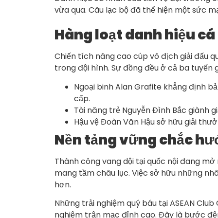
vừa qua. Câu lạc bộ đã thể hiện một sức mạn
Hàng loạt danh hiệu c
Chiến tích nâng cao cúp vô địch giải đấu 
trong đội hình. Sự đồng đều ở cả ba tuyến 
Ngoại binh Alan Grafite khẳng định b
cấp.
Tài năng trẻ Nguyễn Đình Bắc giành gi
Hậu vệ Đoàn Văn Hậu sở hữu giải thưở
Nền tảng vững chắc hướ
Thành công vang dội tại quốc nội đang mở 
mang tầm châu lục. Việc sở hữu những nhân
hơn.
Những trải nghiệm quý báu tại ASEAN Club
nghiệm trận mạc đỉnh cao. Đây là bước đệ