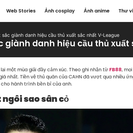
Web Stories
Ảnh cosplay
Ảnh anime
Thư v
 sắc giành danh hiệu cầu thủ xuất sắc nhất V-League
c giành danh hiệu cầu thủ xuất
ại một mùa giải đầy cảm xúc. Theo ghi nhận từ
FB88
, mọ
á nhất. Tiền vệ thủ quân của CAHN đã vượt qua nhiều ứng
cho hành trình bền bỉ của anh.
t ngôi sao sân cỏ