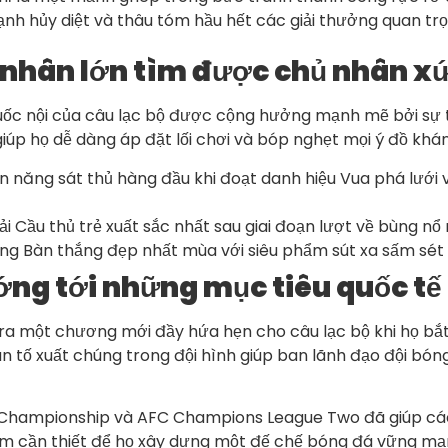
h hủy diệt và thâu tóm hầu hết các giải thưởng quan trọng 
á nhân lớn tìm được chủ nhân 
quốc nội của câu lạc bộ được cộng hưởng mạnh mẽ bởi sự 
giúp họ dễ dàng áp đặt lối chơi và bóp nghẹt mọi ý đồ khá
ản năng sát thủ hàng đầu khi đoạt danh hiệu Vua phá lưới
ải Cầu thủ trẻ xuất sắc nhất sau giai đoạn lượt về bùng n
ng Bàn thắng đẹp nhất mùa với siêu phẩm sút xa sấm sét 
ng tới những mục tiêu quốc tế
ra một chương mới đầy hứa hẹn cho câu lạc bộ khi họ bắt
 tố xuất chúng trong đội hình giúp ban lãnh đạo đội bóng
 Championship và AFC Champions League Two đã giúp các c
m cần thiết để họ xây dựng một đế chế bóng đá vững mạnh