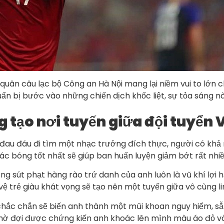
 quân câu lạc bộ Công an Hà Nội mang lại niềm vui to lớn 
ẩn bị bước vào những chiến dịch khốc liệt, sự tỏa sáng nà
g tạo nơi tuyến giữa đội tuyển
ôn đau đáu đi tìm một nhạc trưởng đích thực, người có kh
iác bóng tốt nhất sẽ giúp ban huấn luyện giảm bớt rất nhiề
 sút phạt hàng rào trứ danh của anh luôn là vũ khí lợi h
ệ trẻ giàu khát vọng sẽ tạo nên một tuyến giữa vô cùng li
ày chắc chắn sẽ biến anh thành một mũi khoan nguy hiểm, 
chờ đợi được chứng kiến anh khoác lên mình màu áo đỏ v