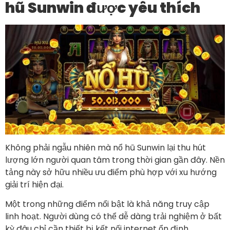
hũ Sunwin được yêu thích
Không phải ngẫu nhiên mà nổ hũ Sunwin lại thu hút
lượng lớn người quan tâm trong thời gian gần đây. Nền
tảng này sở hữu nhiều ưu điểm phù hợp với xu hướng
giải trí hiện đại.
Một trong những điểm nổi bật là khả năng truy cập
linh hoạt. Người dùng có thể dễ dàng trải nghiệm ở bất
kỳ đâu chỉ cần thiết bị kết nối internet ổn định.