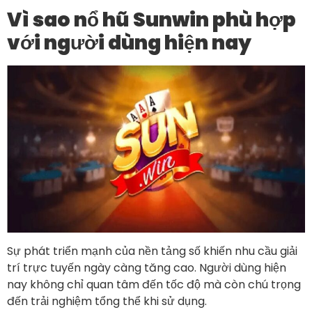
Vì sao nổ hũ Sunwin phù hợp
với người dùng hiện nay
Sự phát triển mạnh của nền tảng số khiến nhu cầu giải
trí trực tuyến ngày càng tăng cao. Người dùng hiện
nay không chỉ quan tâm đến tốc độ mà còn chú trọng
đến trải nghiệm tổng thể khi sử dụng.