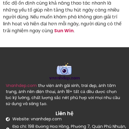
tốc độ ổn định cùng khả năng thao tác nhanh là
những yếu tố giúp nền tảng thu hút ngày càng nhiều
người dùng. Nếu muốn khám phá không gian giải trí
linh hoạt và hiện đại hơn mỗi ngày, người dùng có thể
trải nghiệm ngay cùng
Sun Win
.
Vnanhdep.com
thư viện ảnh gái xinh, trai đẹp, ảnh tâm
trạng, ảnh nền điện thoại, ảnh 18+ tất cả đều được chọn
lọc kỹ lưỡng, chất lượng sắc nét phù hợp với mọi nhu cầu
sử dụng và sáng tạo.
Liên hệ
Website: vnanhdep.com
Địa chỉ: 198 Đường Hoa Hồng, Phường 7, Quận Phú Nhuận,