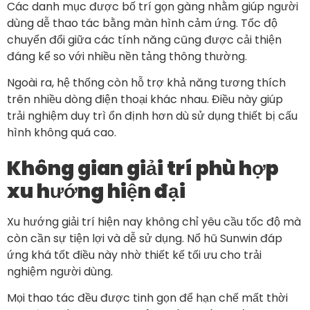
Các danh mục được bố trí gọn gàng nhằm giúp người
dùng dễ thao tác bằng màn hình cảm ứng. Tốc độ
chuyển đổi giữa các tính năng cũng được cải thiện
đáng kể so với nhiều nền tảng thông thường.
Ngoài ra, hệ thống còn hỗ trợ khả năng tương thích
trên nhiều dòng điện thoại khác nhau. Điều này giúp
trải nghiệm duy trì ổn định hơn dù sử dụng thiết bị cấu
hình không quá cao.
Không gian giải trí phù hợp
xu hướng hiện đại
Xu hướng giải trí hiện nay không chỉ yêu cầu tốc độ mà
còn cần sự tiện lợi và dễ sử dụng. Nổ hũ Sunwin đáp
ứng khá tốt điều này nhờ thiết kế tối ưu cho trải
nghiệm người dùng.
Mọi thao tác đều được tinh gọn để hạn chế mất thời