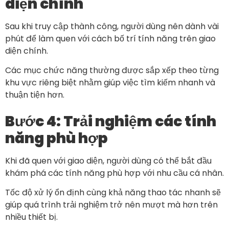
diện chính
Sau khi truy cập thành công, người dùng nên dành vài
phút để làm quen với cách bố trí tính năng trên giao
diện chính.
Các mục chức năng thường được sắp xếp theo từng
khu vực riêng biệt nhằm giúp việc tìm kiếm nhanh và
thuận tiện hơn.
Bước 4: Trải nghiệm các tính
năng phù hợp
Khi đã quen với giao diện, người dùng có thể bắt đầu
khám phá các tính năng phù hợp với nhu cầu cá nhân.
Tốc độ xử lý ổn định cùng khả năng thao tác nhanh sẽ
giúp quá trình trải nghiệm trở nên mượt mà hơn trên
nhiều thiết bị.