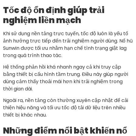
Tốc độ ổn định giúp trải
nghiệm liền mạch
Khi sử dụng nền tảng trực tuyến, tốc độ luôn là yếu tố
ảnh hưởng trực tiếp đến trải nghiệm người dùng. Nổ hũ
Sunwin được tối ưu nhằm hạn chế tình trạng giật lag
trong quá trình thao tác.
Hệ thống phản hồi khá nhanh ngay cả khi truy cập
bằng thiết bị cấu hình tầm trung. Điều này giúp người
dùng cảm thấy thoải mái hơn khi trải nghiệm trong
thời gian dài.
Ngoài ra, nền tảng còn thường xuyên cập nhật để cải
thiện hiệu năng và tối ưu tốc độ tải dữ liệu trên nhiều
thiết bị khác nhau.
Những điểm nổi bật khiến nổ