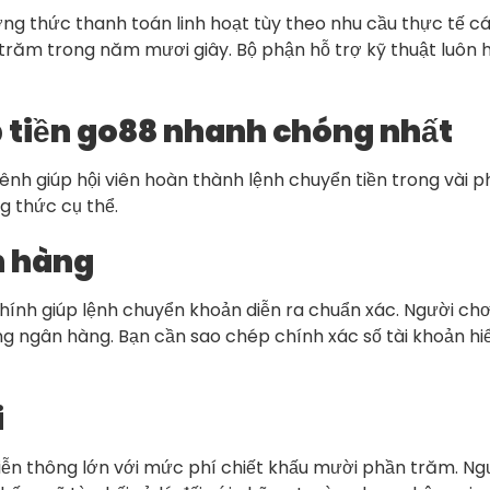
 thức thanh toán linh hoạt tùy theo nhu cầu thực tế cá n
ăm trong năm mươi giây. Bộ phận hỗ trợ kỹ thuật luôn ho
p tiền go88 nhanh chóng nhất
nh giúp hội viên hoàn thành lệnh chuyển tiền trong vài p
 thức cụ thể.
n hàng
hính giúp lệnh chuyển khoản diễn ra chuẩn xác. Người chơ
g ngân hàng. Bạn cần sao chép chính xác số tài khoản hiể
i
ễn thông lớn với mức phí chiết khấu mười phần trăm. Ng