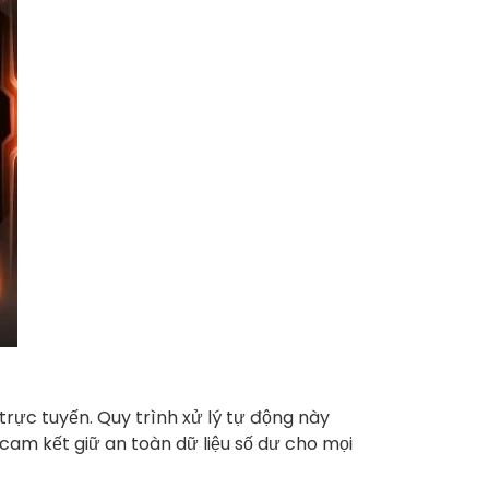
trực tuyến. Quy trình xử lý tự động này
 cam kết giữ an toàn dữ liệu số dư cho mọi