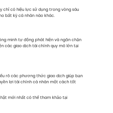
y chỉ có hiệu lực sử dụng trong vòng sáu
cho bất kỳ cá nhân nào khác.
hông minh tự động phát hiện và ngăn chặn
 các giao dịch tài chính quy mô lớn tại
 hiểu rõ các phương thức giao dịch giúp bạn
uyền lợi tài chính cá nhân một cách tốt
nhật mới nhất có thể tham khảo tại