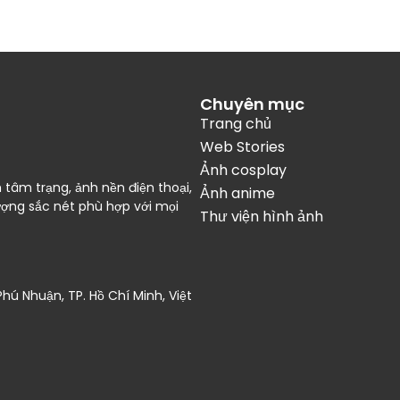
Chuyên mục
Trang chủ
Web Stories
Ảnh cosplay
h tâm trạng, ảnh nền điện thoại,
Ảnh anime
lượng sắc nét phù hợp với mọi
Thư viện hình ảnh
hú Nhuận, TP. Hồ Chí Minh, Việt