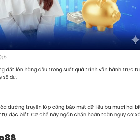
ính
ng đặt lên hàng đầu trong suốt quá trình vận hành trực t
 số dư.
a đường truyền lớp cổng bảo mật dữ liệu ba mươi hai bit
 tự đặc biệt. Cơ chế này ngăn chặn hoàn toàn nguy cơ xâ
go88