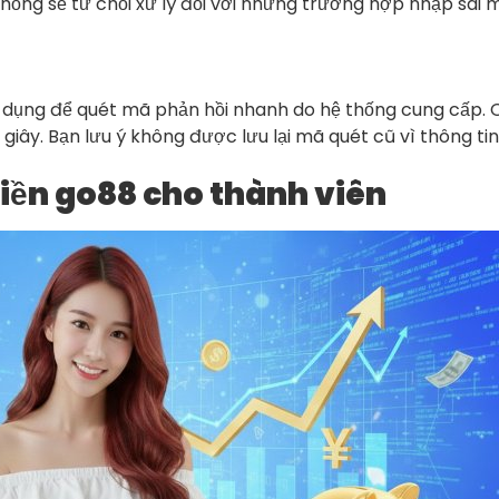
thống sẽ từ chối xử lý đối với những trường hợp nhập sai 
g dụng để quét mã phản hồi nhanh do hệ thống cung cấp. Q
iây. Bạn lưu ý không được lưu lại mã quét cũ vì thông tin 
tiền go88 cho thành viên