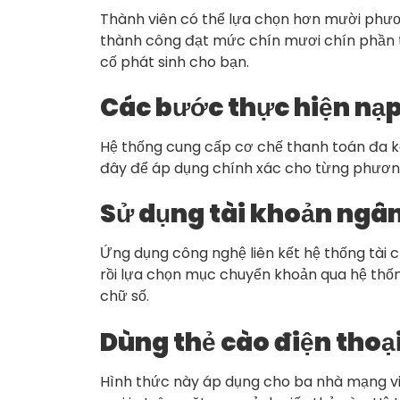
Thành viên có thể lựa chọn hơn mười phương
thành công đạt mức chín mươi chín phần tr
cố phát sinh cho bạn.
Các bước thực hiện nạ
Hệ thống cung cấp cơ chế thanh toán đa kê
đây để áp dụng chính xác cho từng phương
Sử dụng tài khoản ngâ
Ứng dụng công nghệ liên kết hệ thống tài c
rồi lựa chọn mục chuyển khoản qua hệ thốn
chữ số.
Dùng thẻ cào điện thoạ
Hình thức này áp dụng cho ba nhà mạng vi