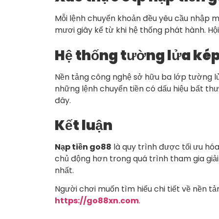
Mỗi lệnh chuyển khoản đều yêu cầu nhập mã 
mươi giây kể từ khi hệ thống phát hành. Hộ
Hệ thống tường lửa ké
Nền tảng công nghệ sở hữu ba lớp tường l
những lệnh chuyển tiền có dấu hiệu bất thư
đây.
Kết luận
Nạp tiền go88
là quy trình được tối ưu hóa
chủ động hơn trong quá trình tham gia giải
nhất.
Người chơi muốn tìm hiểu chi tiết về nền 
https://go88xn.com
.