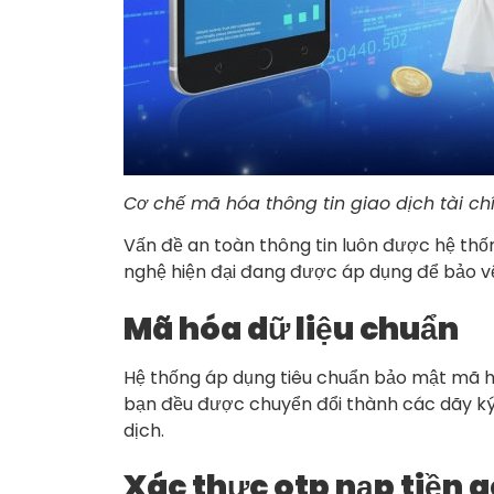
Cơ chế mã hóa thông tin giao dịch tài ch
Vấn đề an toàn thông tin luôn được hệ thố
nghệ hiện đại đang được áp dụng để bảo vệ
Mã hóa dữ liệu chuẩn
Hệ thống áp dụng tiêu chuẩn bảo mật mã hó
bạn đều được chuyển đổi thành các dãy ký
dịch.
Xác thực otp nạp tiền 