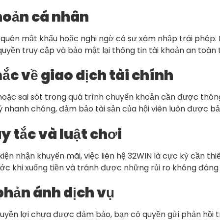
khoản cá nhân
, quên mật khẩu hoặc nghi ngờ có sự xâm nhập trái phép. 
yền truy cập và bảo mật lại thông tin tài khoản an toàn t
ắc về giao dịch tài chính
 hoặc sai sót trong quá trình chuyển khoản cần được thông
ý nhanh chóng, đảm bảo tài sản của hội viên luôn được bả
y tắc và luật chơi
kiện nhận khuyến mãi, việc liên hệ 32WIN là cực kỳ cần th
ước khi xuống tiền và tránh được những rủi ro không đáng
phản ánh dịch vụ
yền lợi chưa được đảm bảo, bạn có quyền gửi phản hồi t