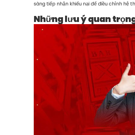
sàng tiếp nhận khiếu nại để điều chỉnh hệ 
Những lưu ý quan trọng 