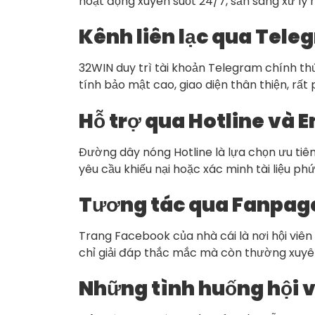
hoạt động xuyên suốt 24/7, sẵn sàng xử lý
Kênh liên lạc qua Tele
32WIN duy trì tài khoản Telegram chính thứ
tính bảo mật cao, giao diện thân thiện, rấ
Hỗ trợ qua Hotline và E
Đường dây nóng Hotline là lựa chọn ưu tiên
yêu cầu khiếu nại hoặc xác minh tài liệu ph
Tương tác qua Fanpag
Trang Facebook của nhà cái là nơi hội viên
chỉ giải đáp thắc mắc mà còn thường xuyê
Những tình huống hội v