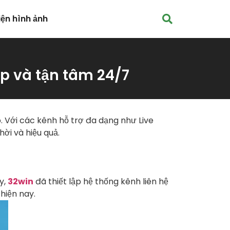
iện hình ảnh
p và tận tâm 24/7
p. Với các kênh hỗ trợ đa dạng như Live
ời và hiệu quả.
y,
32win
đã thiết lập hệ thống kênh liên hệ
hiện nay.