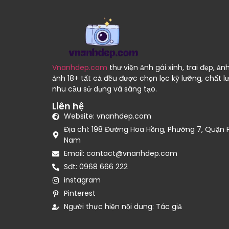
Vnanhdep.com
thư viện ảnh gái xinh, trai đẹp, ản
ảnh 18+ tất cả đều được chọn lọc kỹ lưỡng, chất 
nhu cầu sử dụng và sáng tạo.
Liên hệ
Website: vnanhdep.com
Địa chỉ: 198 Đường Hoa Hồng, Phường 7, Quận P
Nam
Email: contact@vnanhdep.com
Sđt: 0968 666 222
instagram
Pinterest
Người thực hiện nội dung: Tác giả