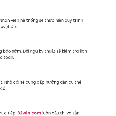
Nhân viên hệ thống sẽ thực hiện quy trình
uyệt đối.
 báo sớm. Đội ngũ kỹ thuật sẽ kiểm tra lịch
o toàn.
iết. Nhà cái sẽ cung cấp hướng dẫn cụ thể
 có.
rực tiếp.
32win.com
luôn cầu thị và sẵn