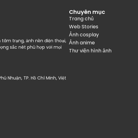
Chuyên mục
Trang chủ
Web Stories
Ảnh cosplay
h tâm trạng, ảnh nền điện thoại,
Ảnh anime
lượng sắc nét phù hợp với mọi
Thư viện hình ảnh
hú Nhuận, TP. Hồ Chí Minh, Việt