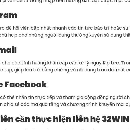
 mọi vấn đề từ đăng nhập đến hướng dẫn đặt cược một các
gram
c để hội viên cập nhật nhanh các tin tức bảo trì hoặc sự 
t phù hợp cho những người dùng thường xuyên sử dụng thiết
mail
 cho các tình huống khẩn cấp cần xử lý ngay lập tức. Tro
ức tạp, giúp lưu trữ bằng chứng và nội dung trao đổi một c
e Facebook
 có thể nhắn tin trực tiếp và tham gia cộng đồng người ch
n chia sẻ các mã quà tặng và chương trình khuyến mãi c
iên cần thực hiện liên hệ 32WIN