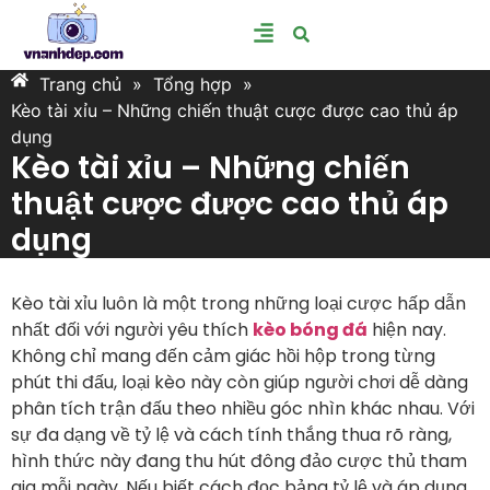
Trang chủ
»
Tổng hợp
»
Kèo tài xỉu – Những chiến thuật cược được cao thủ áp
dụng
Kèo tài xỉu – Những chiến
thuật cược được cao thủ áp
dụng
Kèo tài xỉu luôn là một trong những loại cược hấp dẫn
nhất đối với người yêu thích
kèo bóng đá
hiện nay.
Không chỉ mang đến cảm giác hồi hộp trong từng
phút thi đấu, loại kèo này còn giúp người chơi dễ dàng
phân tích trận đấu theo nhiều góc nhìn khác nhau. Với
sự đa dạng về tỷ lệ và cách tính thắng thua rõ ràng,
hình thức này đang thu hút đông đảo cược thủ tham
gia mỗi ngày. Nếu biết cách đọc bảng tỷ lệ và áp dụng