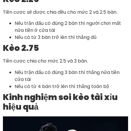
Tiền cược sẽ được chia đều cho mức 2 và 2.5 bàn.
Nếu trận đấu có đúng 2 bàn thì người chơi mất
nửa tiền ở cửa tài
Nếu có từ 3 bàn trở lên thì thắng đủ
Kèo 2.75
Tiền cược chia cho mức 2.5 và 3 bàn.
Nếu trận đấu có đúng 3 bàn thì thắng nửa tiền
cửa tài
Nếu có từ 4 bàn trở lên thì thắng toàn bộ
Kinh nghiệm soi kèo tài xỉu
hiệu quả