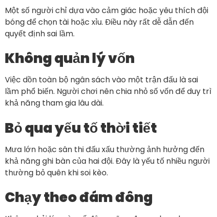
Một số người chỉ dựa vào cảm giác hoặc yêu thích đội
bóng để chọn tài hoặc xỉu. Điều này rất dễ dẫn đến
quyết định sai lầm.
Không quản lý vốn
Việc dồn toàn bộ ngân sách vào một trận đấu là sai
lầm phổ biến. Người chơi nên chia nhỏ số vốn để duy trì
khả năng tham gia lâu dài.
Bỏ qua yếu tố thời tiết
Mưa lớn hoặc sân thi đấu xấu thường ảnh hưởng đến
khả năng ghi bàn của hai đội. Đây là yếu tố nhiều người
thường bỏ quên khi soi kèo.
Chạy theo đám đông