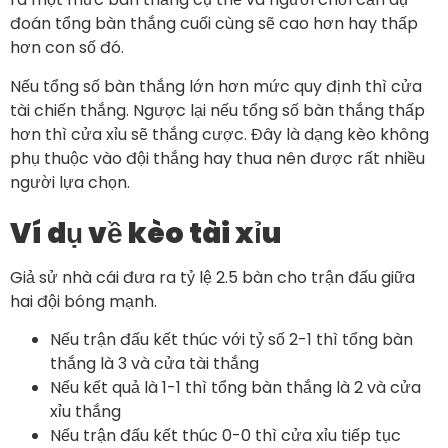
đoán tổng bàn thắng cuối cùng sẽ cao hơn hay thấp
hơn con số đó.
Nếu tổng số bàn thắng lớn hơn mức quy định thì cửa
tài chiến thắng. Ngược lại nếu tổng số bàn thắng thấp
hơn thì cửa xỉu sẽ thắng cược. Đây là dạng kèo không
phụ thuộc vào đội thắng hay thua nên được rất nhiều
người lựa chọn.
Ví dụ về kèo tài xỉu
Giả sử nhà cái đưa ra tỷ lệ 2.5 bàn cho trận đấu giữa
hai đội bóng mạnh.
Nếu trận đấu kết thúc với tỷ số 2-1 thì tổng bàn
thắng là 3 và cửa tài thắng
Nếu kết quả là 1-1 thì tổng bàn thắng là 2 và cửa
xỉu thắng
Nếu trận đấu kết thúc 0-0 thì cửa xỉu tiếp tục