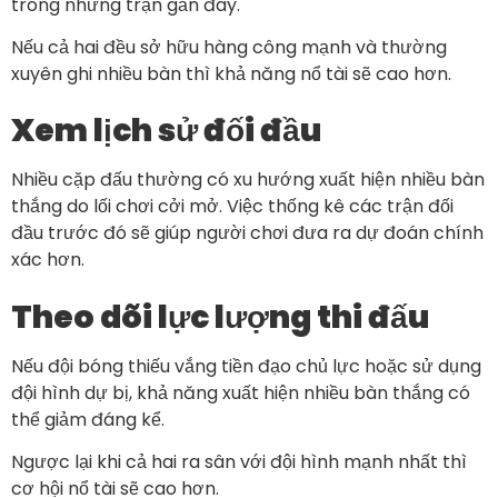
trong những trận gần đây.
Nếu cả hai đều sở hữu hàng công mạnh và thường
xuyên ghi nhiều bàn thì khả năng nổ tài sẽ cao hơn.
Xem lịch sử đối đầu
Nhiều cặp đấu thường có xu hướng xuất hiện nhiều bàn
thắng do lối chơi cởi mở. Việc thống kê các trận đối
đầu trước đó sẽ giúp người chơi đưa ra dự đoán chính
xác hơn.
Theo dõi lực lượng thi đấu
Nếu đội bóng thiếu vắng tiền đạo chủ lực hoặc sử dụng
đội hình dự bị, khả năng xuất hiện nhiều bàn thắng có
thể giảm đáng kể.
Ngược lại khi cả hai ra sân với đội hình mạnh nhất thì
cơ hội nổ tài sẽ cao hơn.