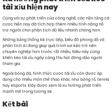
tài xỉu hiện nay
Cùng với sự phát triển của công nghệ, các nền tảng cá
cược hiện nay đã tích hợp thêm nhiều tính năng hỗ
trợ người chơi phân tích dữ liệu nhanh chóng hơn.
Những bảng thống kê trực tiếp, biểu đồ phong độ và
phân tích AI đang giúp quá trình soi kèo trở nên
chuyên nghiệp hơn trước rất nhiều. Điều này cũng
khiến kèo tài xỉu ngày càng thu hút đông đảo người
tham gia.
Ngoài bóng đá, hình thức cược tài xỉu còn được áp
dụng cho nhiều môn thể thao khác như bóng rổ, tennis
hay eSports. Đây được xem là xu hướng phát triển
mạnh mẽ trong tương lai.
Kết bài