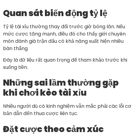
Quan sát biến động tỷ lệ
Tỷ lệ tài xỉu thường thay đổi trước giờ bóng lăn. Nếu
mức cược tăng mạnh, điều đó cho thấy giới chuyên
môn đánh giá trận đấu có khả năng xuất hiện nhiều
bàn thắng.
Đây là dữ liệu rất quan trọng để tham khảo trước khi
xuống tiền.
Những sai lầm thường gặp
khi chơi kèo tài xỉu
Nhiều người dù có kinh nghiệm vẫn mắc phải các lỗi cơ
bản dẫn đến thua cược liên tục.
Đặt cược theo cảm xúc