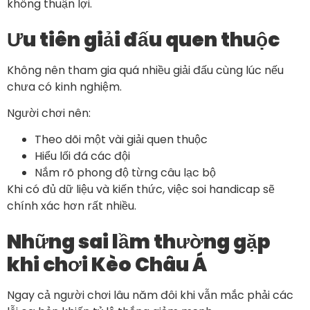
không thuận lợi.
Ưu tiên giải đấu quen thuộc
Không nên tham gia quá nhiều giải đấu cùng lúc nếu
chưa có kinh nghiệm.
Người chơi nên:
Theo dõi một vài giải quen thuộc
Hiểu lối đá các đội
Nắm rõ phong độ từng câu lạc bộ
Khi có đủ dữ liệu và kiến thức, việc soi handicap sẽ
chính xác hơn rất nhiều.
Những sai lầm thường gặp
khi chơi Kèo Châu Á
Ngay cả người chơi lâu năm đôi khi vẫn mắc phải các