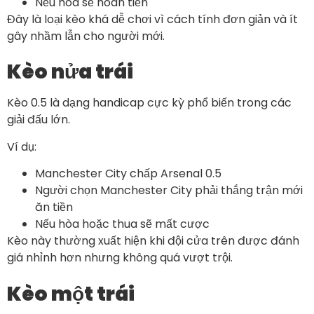
Nếu hòa sẽ hoàn tiền
Đây là loại kèo khá dễ chơi vì cách tính đơn giản và ít
gây nhầm lẫn cho người mới.
Kèo nửa trái
Kèo 0.5 là dạng handicap cực kỳ phổ biến trong các
giải đấu lớn.
Ví dụ:
Manchester City chấp Arsenal 0.5
Người chọn Manchester City phải thắng trận mới
ăn tiền
Nếu hòa hoặc thua sẽ mất cược
Kèo này thường xuất hiện khi đội cửa trên được đánh
giá nhỉnh hơn nhưng không quá vượt trội.
Kèo một trái