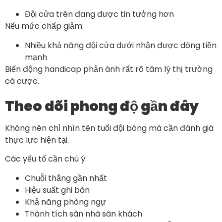
Đội cửa trên đang được tin tưởng hơn
Nếu mức chấp giảm:
Nhiều khả năng đội cửa dưới nhận được dòng tiền
mạnh
Biến động handicap phản ánh rất rõ tâm lý thị trường
cá cược.
Theo dõi phong độ gần đây
Không nên chỉ nhìn tên tuổi đội bóng mà cần đánh giá
thực lực hiện tại.
Các yếu tố cần chú ý:
Chuỗi thắng gần nhất
Hiệu suất ghi bàn
Khả năng phòng ngự
Thành tích sân nhà sân khách