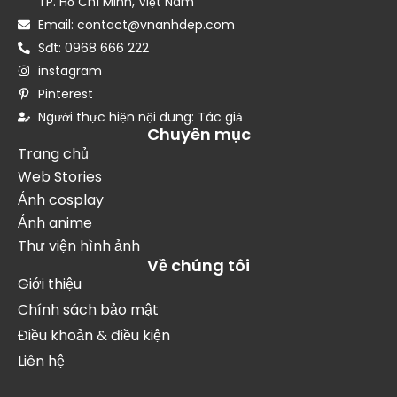
TP. Hồ Chí Minh, Việt Nam
Email: contact@vnanhdep.com
Sđt: 0968 666 222
instagram
Pinterest
Người thực hiện nội dung: Tác giả
Chuyên mục
Trang chủ
Web Stories
Ảnh cosplay
Ảnh anime
Thư viện hình ảnh
Về chúng tôi
Giới thiệu
Chính sách bảo mật
Điều khoản & điều kiện
Liên hệ