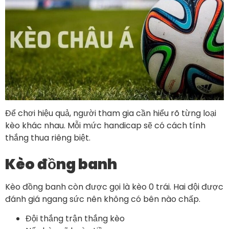
Để chơi hiệu quả, người tham gia cần hiểu rõ từng loại
kèo khác nhau. Mỗi mức handicap sẽ có cách tính
thắng thua riêng biệt.
Kèo đồng banh
Kèo đồng banh còn được gọi là kèo 0 trái. Hai đội được
đánh giá ngang sức nên không có bên nào chấp.
Đội thắng trận thắng kèo