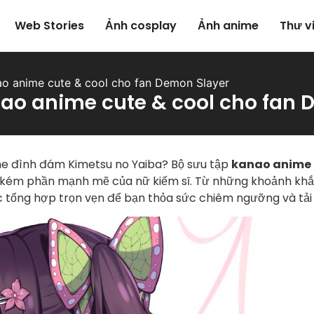
Web Stories
Ảnh cosplay
Ảnh anime
Thư v
o anime cute & cool cho fan Demon Slayer
nao anime cute & cool cho fan 
ime đình đám Kimetsu no Yaiba? Bộ sưu tập
kanao anime
kém phần mạnh mẽ của nữ kiếm sĩ. Từ những khoảnh khắc 
 tổng hợp trọn vẹn để bạn thỏa sức chiêm ngưỡng và tải 