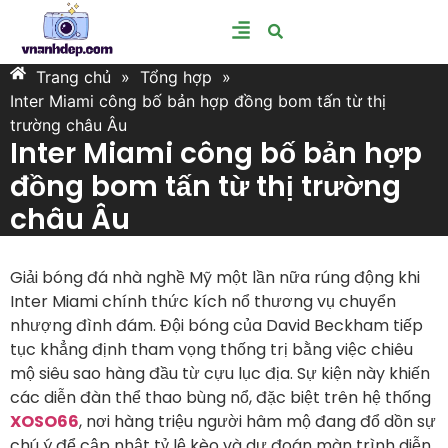
Trang chủ
»
Tổng hợp
»
Inter Miami công bố bản hợp đồng bom tấn từ thị
trường châu Âu
Inter Miami công bố bản hợp
đồng bom tấn từ thị trường
châu Âu
Giải bóng đá nhà nghề Mỹ một lần nữa rúng động khi
Inter Miami chính thức kích nổ thương vụ chuyển
nhượng đình đám. Đội bóng của David Beckham tiếp
tục khẳng định tham vọng thống trị bằng việc chiêu
mộ siêu sao hàng đầu từ cựu lục địa. Sự kiện này khiến
các diễn đàn thể thao bùng nổ, đặc biệt trên hệ thống
XOSO66
, nơi hàng triệu người hâm mộ đang đổ dồn sự
chú ý để cập nhật tỷ lệ kèo và dự đoán màn trình diễn