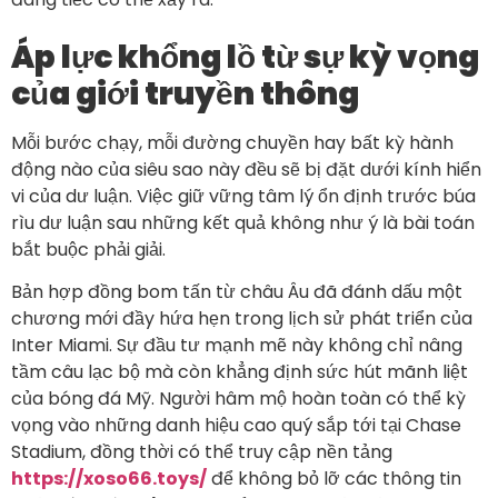
Áp lực khổng lồ từ sự kỳ vọng
của giới truyền thông
Mỗi bước chạy, mỗi đường chuyền hay bất kỳ hành
động nào của siêu sao này đều sẽ bị đặt dưới kính hiển
vi của dư luận. Việc giữ vững tâm lý ổn định trước búa
rìu dư luận sau những kết quả không như ý là bài toán
bắt buộc phải giải.
Bản hợp đồng bom tấn từ châu Âu đã đánh dấu một
chương mới đầy hứa hẹn trong lịch sử phát triển của
Inter Miami. Sự đầu tư mạnh mẽ này không chỉ nâng
tầm câu lạc bộ mà còn khẳng định sức hút mãnh liệt
của bóng đá Mỹ. Người hâm mộ hoàn toàn có thể kỳ
vọng vào những danh hiệu cao quý sắp tới tại Chase
Stadium, đồng thời có thể truy cập nền tảng
https://xoso66.toys/
để không bỏ lỡ các thông tin