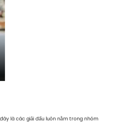
 đây là các giải đấu luôn nằm trong nhóm