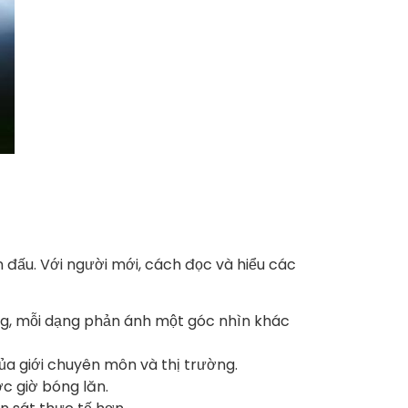
 đấu. Với người mới, cách đọc và hiểu các
ong, mỗi dạng phản ánh một góc nhìn khác
ủa giới chuyên môn và thị trường.
ớc giờ bóng lăn.