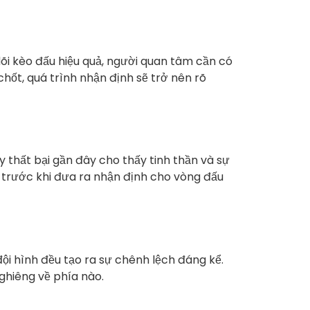
õi kèo đấu hiệu quả, người quan tâm cần có
chốt, quá trình nhận định sẽ trở nên rõ
y thất bại gần đây cho thấy tinh thần và sự
n trước khi đưa ra nhận định cho vòng đấu
ội hình đều tạo ra sự chênh lệch đáng kể.
nghiêng về phía nào.