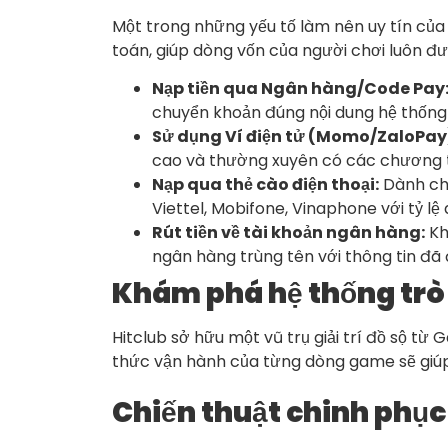
Một trong những yếu tố làm nên uy tín của 
toán, giúp dòng vốn của người chơi luôn đ
Nạp tiền qua Ngân hàng/Code Pay
chuyển khoản đúng nội dung hệ thống 
Sử dụng Ví điện tử (Momo/ZaloPay
cao và thường xuyên có các chương tr
Nạp qua thẻ cào điện thoại:
Dành cho
Viettel, Mobifone, Vinaphone với tỷ lệ
Rút tiền về tài khoản ngân hàng:
Khi
ngân hàng trùng tên với thông tin đã
Khám phá hệ thống trò 
Hitclub sở hữu một vũ trụ giải trí đồ sộ từ
thức vận hành của từng dòng game sẽ giúp 
Chiến thuật chinh phụ