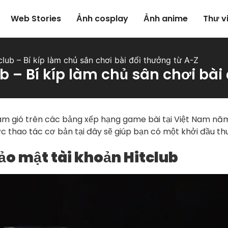
Web Stories
Ảnh cosplay
Ảnh anime
Thư v
lub – Bí kíp làm chủ sân chơi bài đổi thưởng từ A-Z
 – Bí kíp làm chủ sân chơi bài
àm gió trên các bảng xếp hạng game bài tại Việt Nam năm 2
thao tác cơ bản tại đây sẽ giúp bạn có một khởi đầu thuậ
ảo mật tài khoản Hitclub