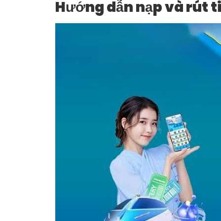
Hướng dẫn nạp và rút ti