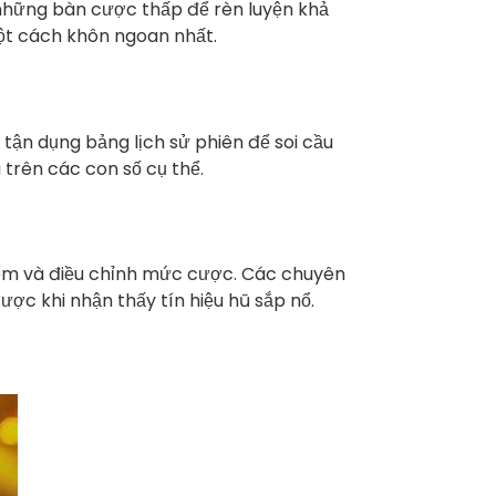
ở những bàn cược thấp để rèn luyện khả
một cách khôn ngoan nhất.
 tận dụng bảng lịch sử phiên để soi cầu
 trên các con số cụ thể.
điểm và điều chỉnh mức cược. Các chuyên
c khi nhận thấy tín hiệu hũ sắp nổ.