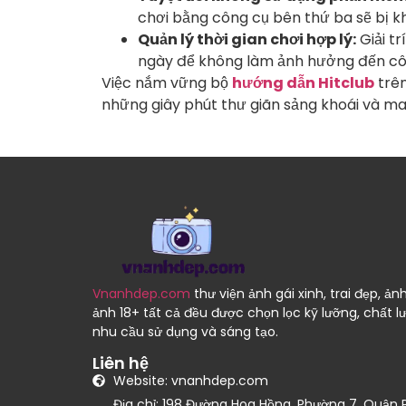
chơi bằng công cụ bên thứ ba sẽ bị k
Quản lý thời gian chơi hợp lý:
Giải tr
ngày để không làm ảnh hưởng đến côn
Việc nắm vững bộ
hướng dẫn Hitclub
trên
những giây phút thư giãn sảng khoái và ma
Vnanhdep.com
thư viện ảnh gái xinh, trai đẹp, ản
ảnh 18+ tất cả đều được chọn lọc kỹ lưỡng, chất 
nhu cầu sử dụng và sáng tạo.
Liên hệ
Website: vnanhdep.com
Địa chỉ: 198 Đường Hoa Hồng, Phường 7, Quận P