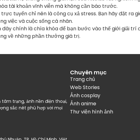
hóa tài khoản vĩnh viễn mà không cần báo trước.
í trực tuyến chỉ nên là công cụ xả stress. Bạn hãy đặt ra g
g việc và cuộc sống cá nhân.
 đây chính là chìa khóa để bạn bước vào thế giới giải trí
ng về những phần thưởng giá trị.
Chuyên mục
Trang chủ
Web Stories
Ảnh cosplay
h tâm trạng, ảnh nền điện thoại,
Ảnh anime
lượng sắc nét phù hợp với mọi
Thư viện hình ảnh
hú Nhuận, TP. Hồ Chí Minh, Việt