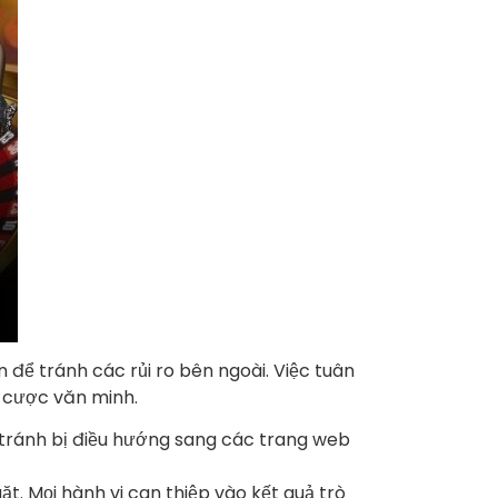
để tránh các rủi ro bên ngoài. Việc tuân
 cược văn minh.
ể tránh bị điều hướng sang các trang web
t. Mọi hành vi can thiệp vào kết quả trò