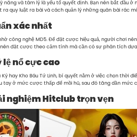
kỹ năng và tâm lý là yếu tố quyết định. Bạn nên bắt đầu 
út ra quy luật ra bài và cách quản lý những quân bài rác 
uẩn xác nhất
h nhờ công nghệ MD5. Để đặt cược hiệu quả, người chơi nên
ng nên đặt cược theo cảm tính mà cần có sự phân tích dựa
 lệ nổ cực cao
Ký hay Kho Báu Tứ Linh, bí quyết nằm ở việc chọn thời 
 tay ở mức cược thấp để mồi hũ, sau đó tăng dần mức cượ
ải nghiệm Hitclub trọn vẹn