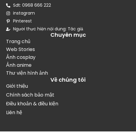
Sđt: 0968 666 222
instagram
Pinterest
Người thực hiện nội dung: Tác giả
Chuyên mục
Trang chủ
Web Stories
Ảnh cosplay
Ảnh anime
Thư viện hình ảnh
Về chúng tôi
Giới thiệu
Chính sách bảo mật
Điều khoản & điều kiện
Liên hệ