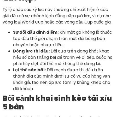
Tỷ lệ chấp sâu kỷ lục này thường chỉ xuất hiện ở các
giải đấu có sự chênh lệch đẳng cấp quá lớn, ví dụ như
vòng loại World Cup hoặc các vòng đầu Cup quốc gia.
Sự đối đầu đỉnh điểm:
Khi một gã khổng lồ thuộc
top đầu thế giới chạm trán một đội bóng bán
chuyên hoặc nhược tiểu.
Động lực thi đấu:
Đội cửa trên đang khát khao
hiệu số bàn thắng bại để tranh vé đi tiếp, buộc họ
phải hủy diệt đối thủ mà không thể dừng lại.
Lợi thế sân bãi:
Đội mạnh được thi đấu trên
thánh địa của mình dưới sự cổ vũ của hàng vạn
khán giả, tạo nên áp lực tâm lý khủng khiếp cho
đội khách.
Bối cảnh khai sinh kèo tài xỉu
5 bàn