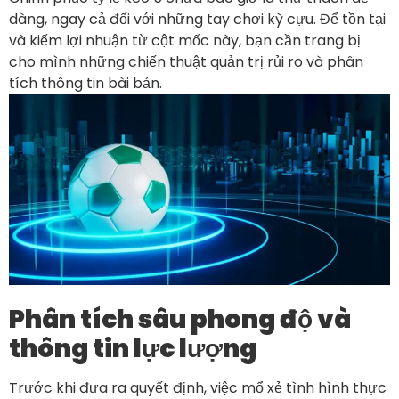
dàng, ngay cả đối với những tay chơi kỳ cựu. Để tồn tại
và kiếm lợi nhuận từ cột mốc này, bạn cần trang bị
cho mình những chiến thuật quản trị rủi ro và phân
tích thông tin bài bản.
Phân tích sâu phong độ và
thông tin lực lượng
Trước khi đưa ra quyết định, việc mổ xẻ tình hình thực