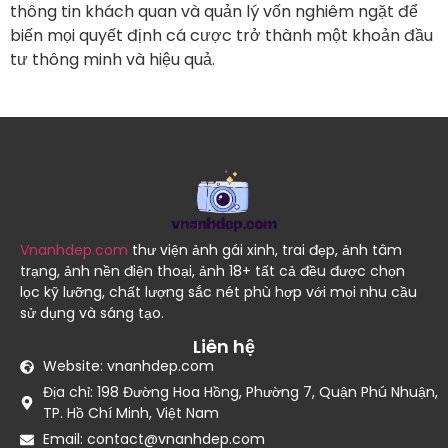
thông tin khách quan và quản lý vốn nghiêm ngặt để
biến mọi quyết định cá cược trở thành một khoản đầu
tư thông minh và hiệu quả.
Vnanhdep.com
thư viện ảnh gái xinh, trai đẹp, ảnh tâm
trạng, ảnh nền điện thoại, ảnh 18+ tất cả đều được chọn
lọc kỹ lưỡng, chất lượng sắc nét phù hợp với mọi nhu cầu
sử dụng và sáng tạo.
Liên hệ
Website: vnanhdep.com
Địa chỉ: 198 Đường Hoa Hồng, Phường 7, Quận Phú Nhuận,
TP. Hồ Chí Minh, Việt Nam
Email: contact@vnanhdep.com