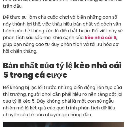
trận đấu.
Để thực sự làm chủ cuộc chơi và biến những con số
này thành lợi thế, việc thấu hiểu bản chất và cách vận
hành của hệ thống kèo là điều bắt buộc. Bài viết này sẽ
phân tích sâu sắc mọi khía cạnh của
kèo nhà cái 5
,
giúp bạn nâng cao tư duy phân tích và tối ưu hóa cơ
hội chiến thắng.
Bản chất của tỷ lệ kèo nhà cái
5 trong cá cược
Để không bị lạc lối trước những biến động liên tục của
thị trường, người chơi cần phải hiểu rõ nền tảng cốt lõi
của tỷ lệ kèo 5. Đây không phải là một con số ngẫu
nhiên mà là kết quả của quá trình phân tích dữ liệu
chuyên sâu từ các chuyên gia hàng đầu.