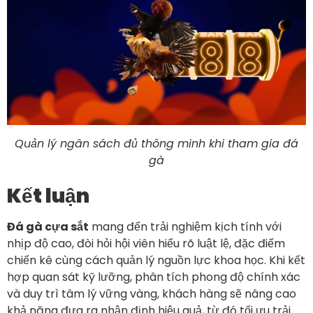
Quản lý ngân sách đủ thông minh khi tham gia đá
gà
Kết luận
Đá gà cựa sắt
mang đến trải nghiệm kịch tính với
nhịp độ cao, đòi hỏi hội viên hiểu rõ luật lệ, đặc điểm
chiến kê cùng cách quản lý nguồn lực khoa học. Khi kết
hợp quan sát kỹ lưỡng, phân tích phong độ chính xác
và duy trì tâm lý vững vàng, khách hàng sẽ nâng cao
khả năng đưa ra nhận định hiệu quả, từ đó tối ưu trải