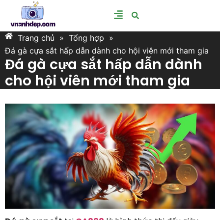
Trang chủ
»
Tổng hợp
»
Đá gà cựa sắt hấp dẫn dành cho hội viên mới tham gia
Đá gà cựa sắt hấp dẫn dành
cho hội viên mới tham gia