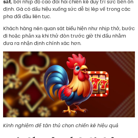
sắt
, bởi nhịp độ cao đòi hỏi chiến kê duy trì sức bền ổn
định. Gà có dấu hiệu xuống sức dễ bị lép vế trong các
pha đối đầu liên tục.
Khách hàng nên quan sát biểu hiện như nhịp thở, bước
đi hoặc phản xạ khi thử đòn trước giờ thi đấu nhằm
đưa ra nhận định chính xác hơn.
Kinh nghiệm để tân thủ chọn chiến kê hiệu quả