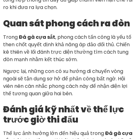
ro khi đưa ra lựa chọn.
Quan sát phong cách ra đòn
Trong
Đá gà cựa sắt
, phong cách tấn công là yếu tố
then chốt quyết định khả năng áp đảo đối thủ. Chiến
kê thiên về lối đánh trực diện thường tìm cách tung
đòn mạnh nhằm kết thúc sớm.
Ngược lại, những con có xu hướng di chuyển vòng
ngoài sẽ tận dụng sơ hở để phản công bất ngờ. Hội
viên nên cân nhắc phong cách này để nhận diện lợi
thế tương quan giữa hai bên.
Đánh giá kỹ nhất về thể lực
trước giờ thi đấu
Thể lực ảnh hưởng lớn đến hiệu quả trong
Đá gà cựa