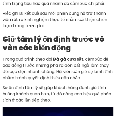
tình trạng tiêu hao quá nhanh do cảm xúc chi phối.
Việc ghi lại kết quả sau mỗi phiên cũng hỗ trợ thành
viên rút ra kinh nghiệm thực tế nhằm cải thiện chiến
lược trong tương lai.
Giữ tâm lý ổn định trước vô
vàn các biến động
Trong quá trình theo dõi
Đá gà cựa sắt
, cảm xúc dễ
dao động trước những pha ra đòn bất ngờ làm thay
đổi cục diện nhanh chóng. Hội viên cần giữ sự bình tĩnh
nhằm tránh quyết định thiếu cân nhắc.
Sự ổn định tâm lý sẽ giúp khách hàng đánh giá tình
huống khách quan hơn, từ đó nâng cao hiệu quả phân
tích ở các lần tiếp theo.