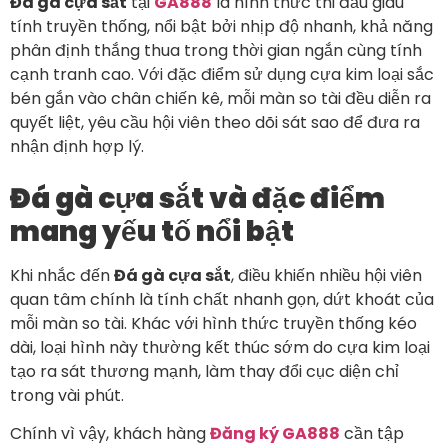
Đá gà cựa sắt
tại
GA888
là hình thức thi đấu giàu
tính truyền thống, nổi bật bởi nhịp độ nhanh, khả năng
phân định thắng thua trong thời gian ngắn cùng tính
cạnh tranh cao. Với đặc điểm sử dụng cựa kim loại sắc
bén gắn vào chân chiến kê, mỗi màn so tài đều diễn ra
quyết liệt, yêu cầu hội viên theo dõi sát sao để đưa ra
nhận định hợp lý.
Đá gà cựa sắt và đặc điểm
mang yếu tố nổi bật
Khi nhắc đến
Đá gà cựa sắt
, điều khiến nhiều hội viên
quan tâm chính là tính chất nhanh gọn, dứt khoát của
mỗi màn so tài. Khác với hình thức truyền thống kéo
dài, loại hình này thường kết thúc sớm do cựa kim loại
tạo ra sát thương mạnh, làm thay đổi cục diện chỉ
trong vài phút.
Chính vì vậy, khách hàng
Đăng ký GA888
cần tập