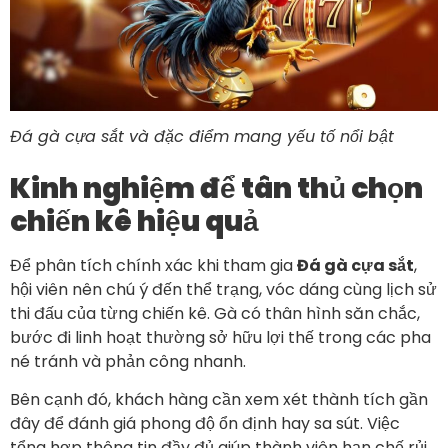
Đá gà cựa sắt và đặc điểm mang yếu tố nổi bật
Kinh nghiệm để tân thủ chọn
chiến kê hiệu quả
Để phân tích chính xác khi tham gia
Đá gà cựa sắt
,
hội viên nên chú ý đến thể trạng, vóc dáng cùng lịch sử
thi đấu của từng chiến kê. Gà có thân hình săn chắc,
bước đi linh hoạt thường sở hữu lợi thế trong các pha
né tránh và phản công nhanh.
Bên cạnh đó, khách hàng cần xem xét thành tích gần
đây để đánh giá phong độ ổn định hay sa sút. Việc
tổng hợp thông tin đầy đủ giúp thành viên hạn chế rủi