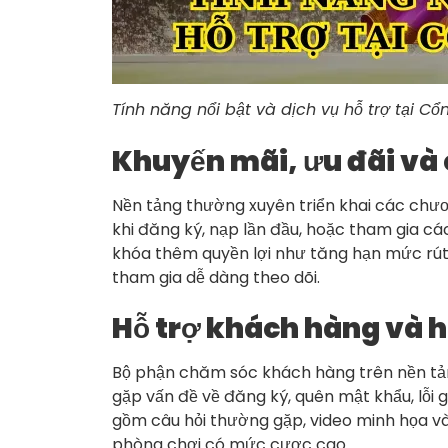
Tính năng nổi bật và dịch vụ hỗ trợ tại C
Khuyến mãi, ưu đãi và 
Nền tảng thường xuyên triển khai các chư
khi đăng ký, nạp lần đầu, hoặc tham gia c
khóa thêm quyền lợi như tăng hạn mức rút t
tham gia dễ dàng theo dõi.
Hỗ trợ khách hàng và 
Bộ phận chăm sóc khách hàng trên nền tảng 
gặp vấn đề về đăng ký, quên mật khẩu, lỗi g
gồm câu hỏi thường gặp, video minh họa và 
phòng chơi có mức cược cao.