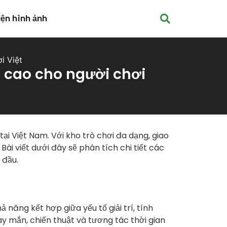
iện hình ảnh
i Việt
h cao cho người chơi
ại Việt Nam. Với kho trò chơi đa dạng, giao
ài viết dưới đây sẽ phân tích chi tiết các
 đầu.
ả năng kết hợp giữa yếu tố giải trí, tính
y mắn, chiến thuật và tương tác thời gian