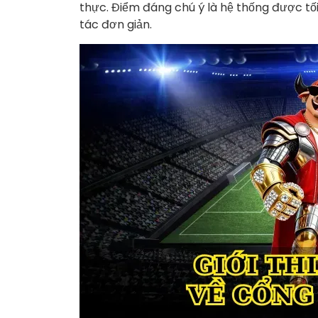
thực. Điểm đáng chú ý là hệ thống được tối 
tác đơn giản.