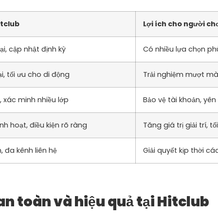
tclub
Lợi ích cho người ch
ại, cập nhật định kỳ
Có nhiều lựa chọn ph
ại, tối ưu cho di động
Trải nghiệm mượt mà,
, xác minh nhiều lớp
Bảo vệ tài khoản, yên
nh hoạt, điều kiện rõ ràng
Tăng giá trị giải trí, 
, đa kênh liên hệ
Giải quyết kịp thời cá
n toàn và hiệu quả tại Hitclub