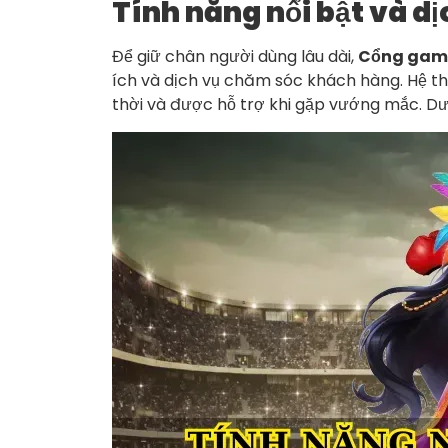
Tính năng nổi bật và dị
Để giữ chân người dùng lâu dài,
Cổng game
ích và dịch vụ chăm sóc khách hàng. Hệ th
thời và được hỗ trợ khi gặp vướng mắc. D