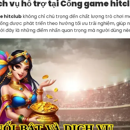
ch vụ hỗ trợ tại Cổng game hitc
 hitclub
không chỉ chú trọng đến chất lượng trò chơi m
ống được phát triển theo hướng tối ưu trải nghiệm, giúp 
ưới đây là những điểm nhấn quan trọng mà người dùng nên