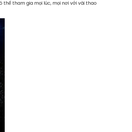
 thể tham gia mọi lúc, mọi nơi với vài thao