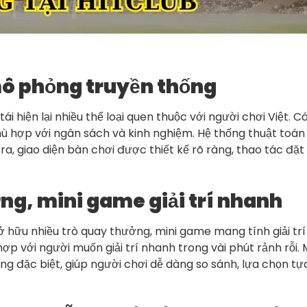
mô phỏng truyền thống
tái hiện lại nhiều thể loại quen thuộc với người chơi Việ
hù hợp với ngân sách và kinh nghiệm. Hệ thống thuật toá
ra, giao diện bàn chơi được thiết kế rõ ràng, thao tác đặ
ng, mini game giải trí nhanh
 hữu nhiều trò quay thưởng, mini game mang tính giải tr
ợp với người muốn giải trí nhanh trong vài phút rảnh rỗi. M
ng đặc biệt, giúp người chơi dễ dàng so sánh, lựa chọn