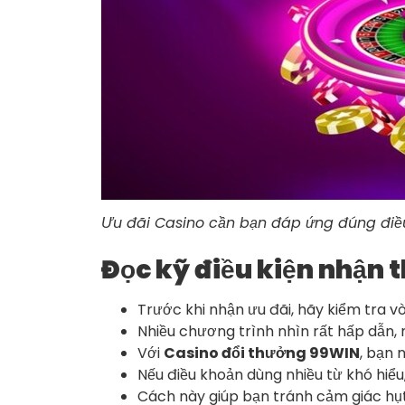
Ưu đãi Casino cần bạn đáp ứng đúng điều
Đọc kỹ điều kiện nhận 
Trước khi nhận ưu đãi, hãy kiểm tra v
Nhiều chương trình nhìn rất hấp dẫn, 
Với
Casino đổi thưởng 99WIN
, bạn 
Nếu điều khoản dùng nhiều từ khó hiểu
Cách này giúp bạn tránh cảm giác hụt