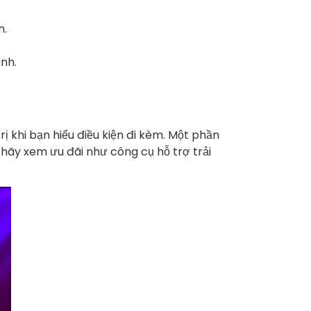
n.
anh.
ị khi bạn hiểu điều kiện đi kèm. Một phần
hãy xem ưu đãi như công cụ hỗ trợ trải