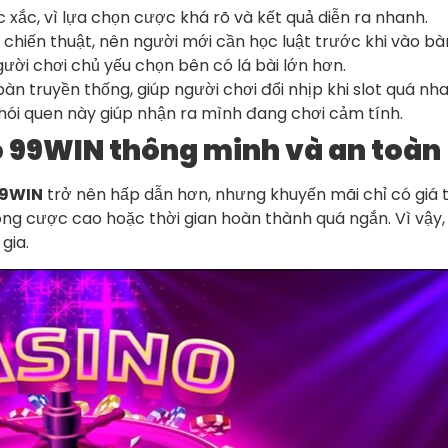
 xắc, vì lựa chọn cược khá rõ và kết quả diễn ra nhanh.
à chiến thuật, nên người mới cần học luật trước khi vào bà
gười chơi chủ yếu chọn bên có lá bài lớn hơn.
àn truyền thống, giúp người chơi đổi nhịp khi slot quá nh
 thói quen này giúp nhận ra mình đang chơi cảm tính.
o 99WIN thông minh và an toàn
99WIN
trở nên hấp dẫn hơn, nhưng khuyến mãi chỉ có giá tr
g cược cao hoặc thời gian hoàn thành quá ngắn. Vì vậy, 
gia.