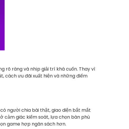
 rõ ràng và nhịp giải trí khá cuốn. Thay vì
t, cách ưu đãi xuất hiện và những điểm
có người chia bài thật, giao diện bắt mắt
 ở cảm giác kiểm soát, lựa chọn bàn phù
ễ chọn game hợp ngân sách hơn.