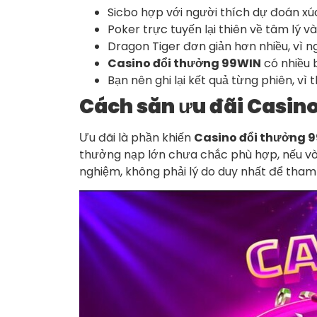
Sicbo hợp với người thích dự đoán xúc
Poker trực tuyến lại thiên về tâm lý v
Dragon Tiger đơn giản hơn nhiều, vì n
Casino đổi thưởng 99WIN
có nhiều b
Bạn nên ghi lại kết quả từng phiên, vì
Cách săn ưu đãi Casin
Ưu đãi là phần khiến
Casino đổi thưởng 
thưởng nạp lớn chưa chắc phù hợp, nếu vòn
nghiệm, không phải lý do duy nhất để tham 