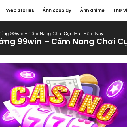
Web Stories
Ảnh cosplay
Ảnh anime
Thư v
ưởng 99win – Cẩm Nang Chơi Cực Hot Hôm Nay
ưởng 99win – Cẩm Nang Chơi C