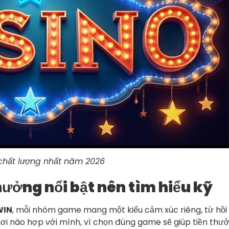
chất lượng nhất năm 2026
ưởng nổi bật nên tìm hiểu kỹ
WIN
, mỗi nhóm game mang một kiểu cảm xúc riêng, từ hồi 
 chơi nào hợp với mình, vì chọn đúng game sẽ giúp tiền th