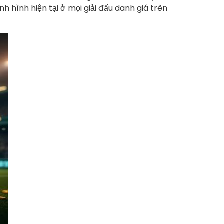
nh hình hiện tại ở mọi giải đấu danh giá trên