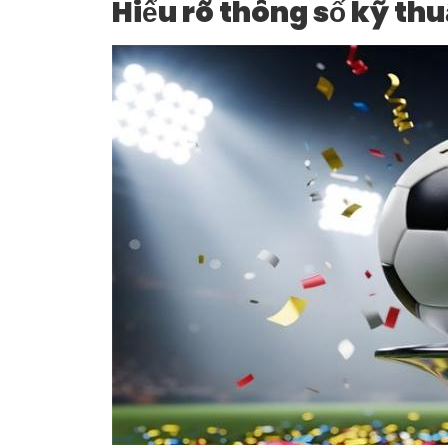
Hiểu rõ thông số kỹ thuậ