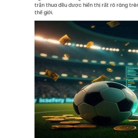
trận thua đều được hiển thị rất rõ ràng trên
thế giới.