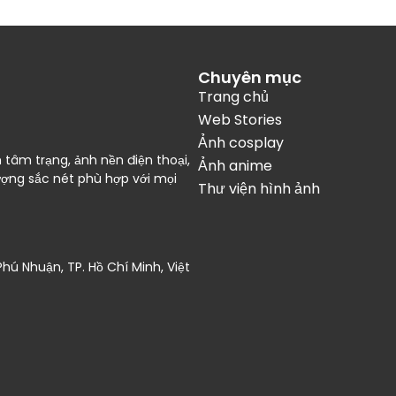
Chuyên mục
Trang chủ
Web Stories
Ảnh cosplay
h tâm trạng, ảnh nền điện thoại,
Ảnh anime
lượng sắc nét phù hợp với mọi
Thư viện hình ảnh
hú Nhuận, TP. Hồ Chí Minh, Việt