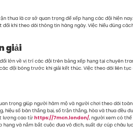
rận thua là cơ sở quan trọng để xếp hạng các đội hiện nay
 đối khi theo dõi thông tin hàng ngày. Việc hiểu đúng các
n giải
ổi lớn về vị trí các đội trên bảng xếp hạng tại chuyên tra
c đội bóng trước khi giải kết thúc. Việc theo dõi liên tụ
quan trọng giúp người hâm mộ và người chơi theo dõi toàn 
g, hiệu số bàn thắng bại, số trận thắng, hòa và thua đều đ
ất lượng cao từ
https://7mcn.london/
, người xem có th
ếp hạng và nắm bắt cuộc đua vô địch, suất dự cúp châu lục