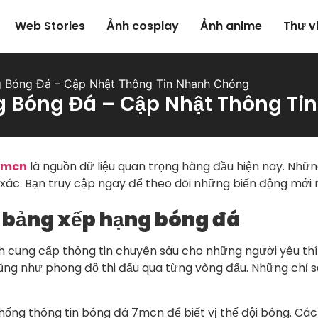
Web Stories
Ảnh cosplay
Ảnh anime
Thư v
 Bóng Đá – Cập Nhật Thông Tin Nhanh Chóng
g Bóng Đá – Cập Nhật Thông Ti
7mcn
là nguồn dữ liệu quan trọng hàng đầu hiện nay. Những
xác. Bạn truy cập ngay để theo dõi những biến động mới n
ề bảng xếp hạng bóng đá
h cung cấp thông tin chuyên sâu cho những người yêu thíc
ũng như phong độ thi đấu qua từng vòng đấu. Những chỉ số
ống thông tin bóng đá 7mcn để biết vị thế đội bóng. Các d