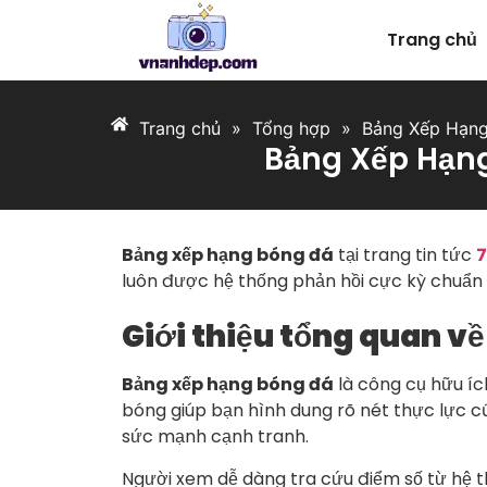
Trang chủ
Trang chủ
»
Tổng hợp
»
Bảng Xếp Hạng
Bảng Xếp Hạn
Bảng xếp hạng bóng đá
tại trang tin tức
luôn được hệ thống phản hồi cực kỳ chuẩn 
Giới thiệu tổng quan v
Bảng xếp hạng bóng đá
là công cụ hữu íc
bóng giúp bạn hình dung rõ nét thực lực c
sức mạnh cạnh tranh.
Người xem dễ dàng tra cứu điểm số từ hệ th