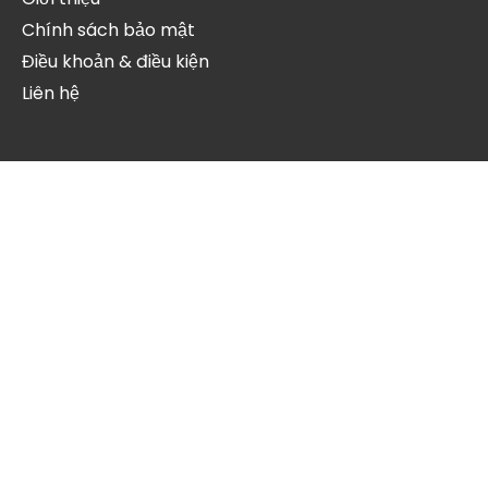
Chính sách bảo mật
Điều khoản & điều kiện
Liên hệ