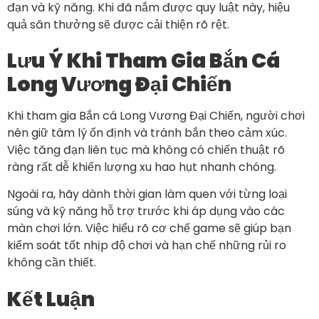
đạn và kỹ năng. Khi đã nắm được quy luật này, hiệu
quả săn thưởng sẽ được cải thiện rõ rệt.
Lưu Ý Khi Tham Gia Bắn Cá
Long Vương Đại Chiến
Khi tham gia Bắn cá Long Vương Đại Chiến, người chơi
nên giữ tâm lý ổn định và tránh bắn theo cảm xúc.
Việc tăng đạn liên tục mà không có chiến thuật rõ
ràng rất dễ khiến lượng xu hao hụt nhanh chóng.
Ngoài ra, hãy dành thời gian làm quen với từng loại
súng và kỹ năng hỗ trợ trước khi áp dụng vào các
màn chơi lớn. Việc hiểu rõ cơ chế game sẽ giúp bạn
kiểm soát tốt nhịp độ chơi và hạn chế những rủi ro
không cần thiết.
Kết Luận