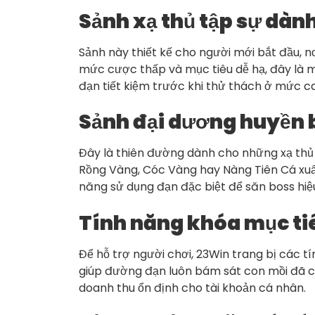
Sảnh xạ thủ tập sự dàn
Sảnh này thiết kế cho người mới bắt đầu, n
mức cược thấp và mục tiêu dễ hạ, đây là m
đạn tiết kiệm trước khi thử thách ở mức c
Sảnh đại dương huyền b
Đây là thiên đường dành cho những xạ thủ l
Rồng Vàng, Cóc Vàng hay Nàng Tiên Cá xuất
năng sử dụng đạn đặc biệt để săn boss hiệ
Tính năng khóa mục ti
Để hỗ trợ người chơi, 23Win trang bị các 
giúp đường đạn luôn bám sát con mồi đã chọ
doanh thu ổn định cho tài khoản cá nhân.