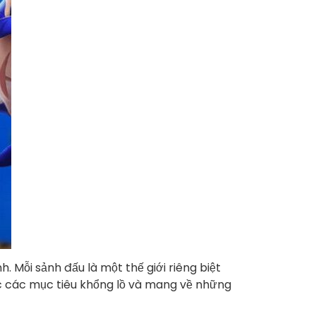
 Mỗi sảnh đấu là một thế giới riêng biệt
hục các mục tiêu khổng lồ và mang về những