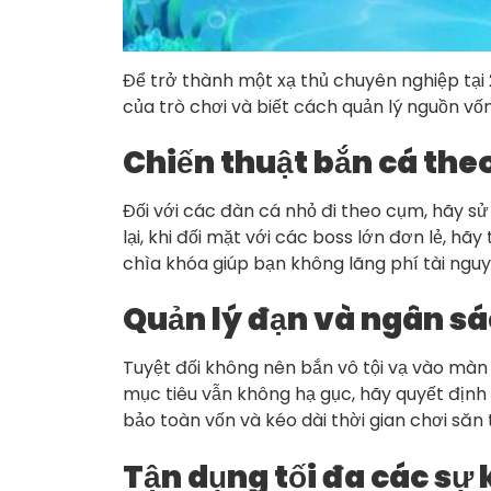
Để trở thành một xạ thủ chuyên nghiệp tại 
của trò chơi và biết cách quản lý nguồn vốn 
Chiến thuật bắn cá the
Đối với các đàn cá nhỏ đi theo cụm, hãy sử 
lại, khi đối mặt với các boss lớn đơn lẻ, h
chìa khóa giúp bạn không lãng phí tài nguy
Quản lý đạn và ngân s
Tuyệt đối không nên bắn vô tội vạ vào màn 
mục tiêu vẫn không hạ gục, hãy quyết định 
bảo toàn vốn và kéo dài thời gian chơi săn
Tận dụng tối đa các sự