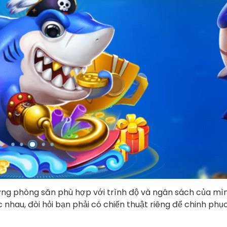
ng phòng săn phù hợp với trình độ và ngân sách của mình.
ác nhau, đòi hỏi bạn phải có chiến thuật riêng để chinh p