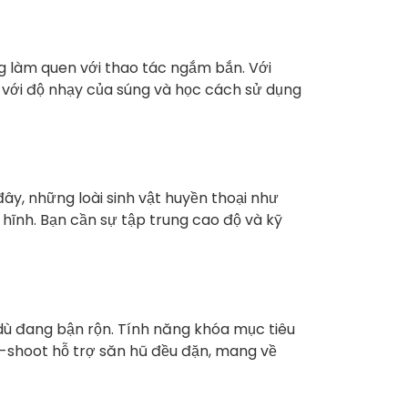
ng làm quen với thao tác ngắm bắn. Với
 với độ nhạy của súng và học cách sử dụng
ây, những loài sinh vật huyền thoại như
hĩnh. Bạn cần sự tập trung cao độ và kỹ
 dù đang bận rộn. Tính năng khóa mục tiêu
o-shoot hỗ trợ săn hũ đều đặn, mang về