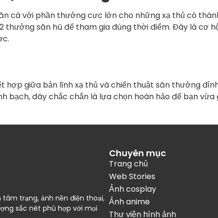
ăn cá với phần thưởng cực lớn cho những xạ thủ có thành
2 thưởng săn hũ để tham gia đúng thời điểm. Đây là cơ hộ
ợc.
t hợp giữa bản lĩnh xạ thủ và chiến thuật săn thưởng đỉnh 
 bạch, đây chắc chắn là lựa chọn hoàn hảo để bạn vừa giả
Chuyên mục
Trang chủ
Web Stories
Ảnh cosplay
h tâm trạng, ảnh nền điện thoại,
Ảnh anime
lượng sắc nét phù hợp với mọi
Thư viện hình ảnh