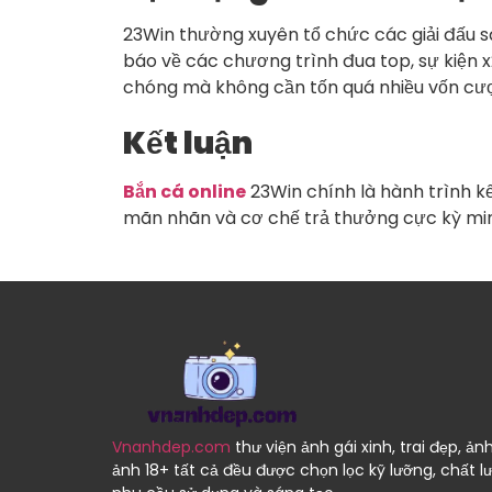
23Win thường xuyên tổ chức các giải đấu s
báo về các chương trình đua top, sự kiện x
chóng mà không cần tốn quá nhiều vốn cư
Kết luận
Bắn cá online
23Win chính là hành trình kế
mãn nhãn và cơ chế trả thưởng cực kỳ minh
Vnanhdep.com
thư viện ảnh gái xinh, trai đẹp, ản
ảnh 18+ tất cả đều được chọn lọc kỹ lưỡng, chất 