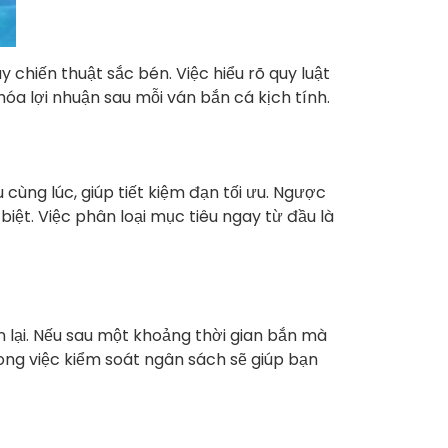
chiến thuật sắc bén. Việc hiểu rõ quy luật
a hóa lợi nhuận sau mỗi ván bắn cá kịch tính.
cùng lúc, giúp tiết kiệm đạn tối ưu. Ngược
biệt. Việc phân loại mục tiêu ngay từ đầu là
n lại. Nếu sau một khoảng thời gian bắn mà
ong việc kiểm soát ngân sách sẽ giúp bạn