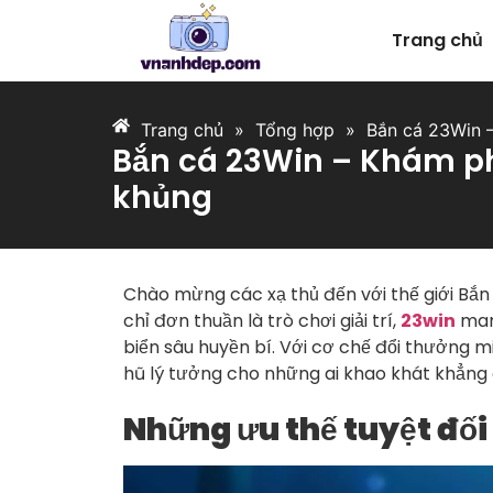
Trang chủ
Trang chủ
»
Tổng hợp
»
Bắn cá 23Win 
Bắn cá 23Win – Khám ph
khủng
Chào mừng các xạ thủ đến với thế giới Bắn
chỉ đơn thuần là trò chơi giải trí,
23win
man
biển sâu huyền bí. Với cơ chế đổi thưởng m
hũ lý tưởng cho những ai khao khát khẳng đ
Những ưu thế tuyệt đối 