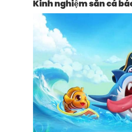
Kinh nghiệm săn cá bác