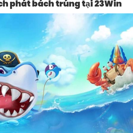
h phát bách trúng tại 23Win