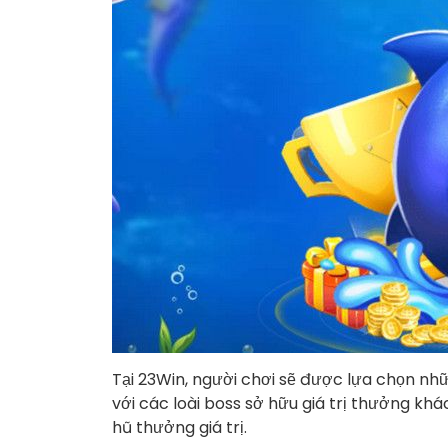
Tại 23Win, người chơi sẽ được lựa chọn nhữ
với các loài boss sở hữu giá trị thưởng kh
hũ thưởng giá trị.