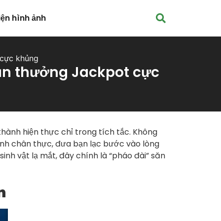
iện hình ảnh
 cực khủng
ăn thưởng Jackpot cực
hành hiện thực chỉ trong tích tắc. Không
h chân thực, đưa bạn lạc bước vào lòng
inh vật lạ mắt, đây chính là “pháo đài” săn
n