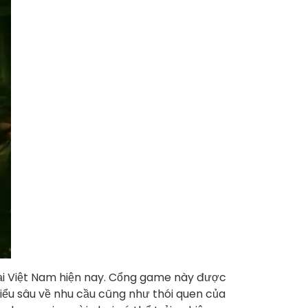
ại Việt Nam hiện nay. Cổng game này được
hiểu sâu về nhu cầu cũng như thói quen của