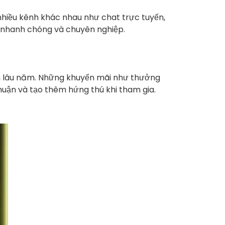
nhiều kênh khác nhau như chat trực tuyến,
ết nhanh chóng và chuyên nghiệp.
ên lâu năm. Những khuyến mãi như thưởng
nhuận và tạo thêm hứng thú khi tham gia.