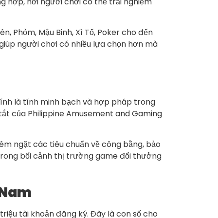
ng hợp, nơi người chơi có thể trải nghiệm
Lên, Phỏm, Mậu Binh, Xì Tố, Poker cho đến
 giúp người chơi có nhiều lựa chọn hơn mà
hính là tính minh bạch và hợp pháp trong
 tắt của Philippine Amusement and Gaming
êm ngặt các tiêu chuẩn về công bằng, bảo
 trong bối cảnh thị trường game đổi thưởng
t Nam
riệu tài khoản đăng ký. Đây là con số cho