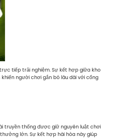
rực tiếp trải nghiệm. Sự kết hợp giữa kho
hiến người chơi gắn bó lâu dài với cổng
ài truyền thống được giữ nguyên luật chơi
 thưởng lớn. Sự kết hợp hài hòa này giúp