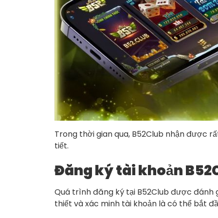
Trong thời gian qua, B52Club nhận được rất
tiết.
Đăng ký tài khoản B52
Quá trình đăng ký tại B52Club được đánh gi
thiết và xác minh tài khoản là có thể bắt đầ