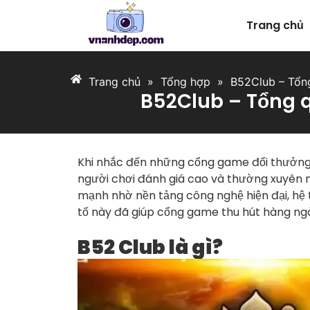
Trang chủ
Trang chủ
»
Tổng hợp
»
B52Club – Tổn
B52Club – Tổng 
Khi nhắc đến những cổng game đổi thưởng đ
người chơi đánh giá cao và thường xuyên nh
mạnh nhờ nền tảng công nghệ hiện đại, hệ
tố này đã giúp cổng game thu hút hàng ngà
B52 Club là gì?