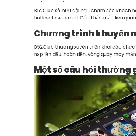
B52Club sở hữu đội ngũ chăm sóc khách hàn
hotline hoặc email. Các thắc mắc liên quan
Chương trình khuyến m
B52Club thường xuyên triển khai các chươ
nạp lần đầu, hoàn tiền, vòng quay may mắn 
Một số câu hỏi thường