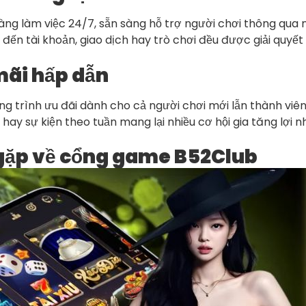
g làm việc 24/7, sẵn sàng hỗ trợ người chơi thông qua 
 đến tài khoản, giao dịch hay trò chơi đều được giải quy
ãi hấp dẫn
ng trình ưu đãi dành cho cả người chơi mới lẫn thành vi
hay sự kiện theo tuần mang lại nhiều cơ hội gia tăng lợi 
 gặp về cổng game B52Club