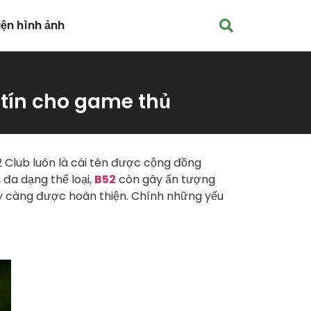
iện hình ảnh
tín cho game thủ
 Club luôn là cái tên được cộng đồng
 đa dạng thể loại,
B52
còn gây ấn tượng
y càng được hoàn thiện. Chính những yếu