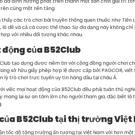
ub đã định hướng phát triển thành một sân chơi giải trí tổ
trên cùng một nền tảng.
m thấy các trò chơi bài truyền thống quen thuộc như Tiến 
, lô đề và cả cá cược thể thao. Sự đa dạng này không chỉ
hù hợp với nhiều đối tượng khác nhau.
t động của B52Club
Club tạo dựng được niềm tin với cộng đồng người chơi c
đang sở hữu giấy phép hợp lệ được cấp bởi PAGCOR, viết
lý trò chơi trực tuyến uy tín hàng đầu tại châu Á.
 việc mọi hoạt động của B52Club đều phải tuân thủ nghi
ày mang lại sự an tâm lớn cho người tham gia, đặc biệt là
.
của B52Club tại thị trường Việ
 tốc độ tăng trưởng ấn tượng tại Việt Nam với hơn một t