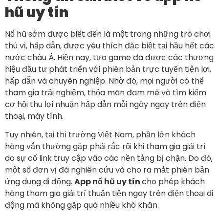
hũ uy tín
Nổ hũ sớm được biết đến là một trong những trò chơi
thú vị, hấp dẫn, được yêu thích đặc biệt tại hầu hết các
nước châu Á. Hiện nay, tựa game đã được các thương
hiệu đầu tư phát triển với phiên bản trực tuyến tiện lợi,
hấp dẫn và chuyên nghiệp. Nhờ đó, mọi người có thể
tham gia trải nghiệm, thỏa mãn đam mê và tìm kiếm
cơ hội thu lợi nhuận hấp dẫn mỗi ngày ngay trên điện
thoại, máy tính.
Tuy nhiên, tại thị trường Việt Nam, phần lớn khách
hàng vẫn thường gặp phải rắc rối khi tham gia giải trí
do sự cố link truy cập vào các nền tảng bị chặn. Do đó,
một số đơn vị đá nghiên cứu và cho ra mắt phiên bản
ứng dụng di động.
App nổ hũ uy tín
cho phép khách
hàng tham gia giải trí thuận tiện ngay trên điện thoại di
động mà không gặp quá nhiều khó khăn.