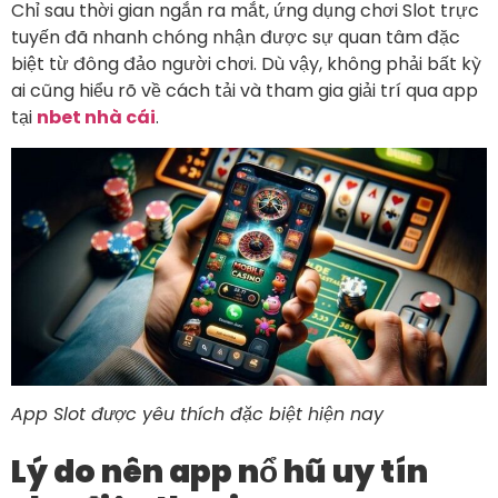
Chỉ sau thời gian ngắn ra mắt, ứng dụng chơi Slot trực
tuyến đã nhanh chóng nhận được sự quan tâm đặc
biệt từ đông đảo người chơi. Dù vậy, không phải bất kỳ
ai cũng hiểu rõ về cách tải và tham gia giải trí qua app
tại
nbet nhà cái
.
App Slot được yêu thích đặc biệt hiện nay
Lý do nên app nổ hũ uy tín