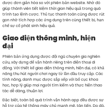
được đơn giản hóa so với phiên bản website. Nhờ đó
giúp thành viên tiết kiệm thời gian hiệu quả trong quá
trình tạo lệnh cược. Thủ tục thanh toán cũng được rút
gọn nhờ tích hợp các ứng dụng trên cùng thiết bị, hạn
chế sự cố phát sinh hiệu quả.
Giao diện thông minh, hiện
đại
Phiên bản ứng dụng được đội ngũ chuyên gia nghiên
cứu, xây dựng để vận hành riêng trên điện thoại di
động. Với thiết kế giao diện thông minh, hiện đại, có khả
năng thu hút người chơi ngay từ lần đầu truy cập. Các
tính năng, danh mục được sắp xếp với bố cục khoa
học, hợp lý giúp mọi người tìm kiếm và thực hiện thao
tác dễ dàng, thuận lợi.
Đặc biệt, toàn bộ quá trình vận hành app đều được sự
hỗ trợ của hệ thống máy chủ mạnh mẽ, tân tiến. Do đó,