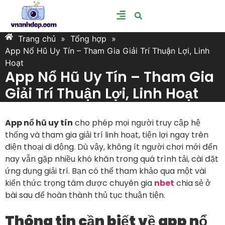
Trang chủ
»
Tổng hợp
»
App Nổ Hũ Uy Tín – Tham Gia Giải Trí Thuận Lợi, Linh
Hoạt
App Nổ Hũ Uy Tín – Tham Gia
Giải Trí Thuận Lợi, Linh Hoạt
App nổ hũ uy tín
cho phép mọi người truy cập hệ
thống và tham gia giải trí linh hoạt, tiện lợi ngay trên
điện thoại di động. Dù vậy, không ít người chơi mới đến
nay vẫn gặp nhiều khó khăn trong quá trình tải, cài đặt
ứng dụng giải trí. Bạn có thể tham khảo qua một vài
kiến thức trọng tâm được chuyên gia
nbet
chia sẻ ở
bài sau để hoàn thành thủ tục thuận tiện.
Thông tin cần biết về app nổ