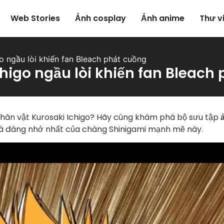
Web Stories
Ảnh cosplay
Ảnh anime
Thư v
o ngầu lòi khiến fan Bleach phát cuồng
higo ngầu lòi khiến fan Bleach
 nhân vật Kurosaki Ichigo? Hãy cùng khám phá bộ sưu tập
và đáng nhớ nhất của chàng Shinigami mạnh mẽ này.