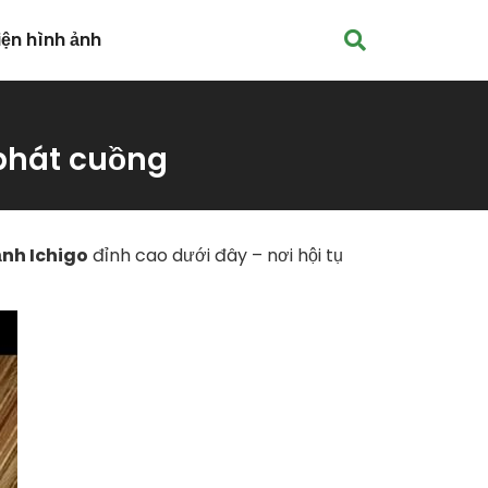
iện hình ảnh
 phát cuồng
ảnh Ichigo
đỉnh cao dưới đây – nơi hội tụ